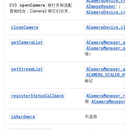
ACameraDevice_cre
openCamera
EVS
将打开和流配
AImageReader
），
置相结合；Camera2 将它们分开。
ACameraDevice_cre
closeCamera
ACameraDevice_clo
getCameraList
ACameraManager_ge
ACameraManager_ge
情）
getStreamList
ACameraManager_ge
ACAMERA_SCALER_AVA
标记
registerStatusCallback
ACameraManager_reg
ACameraManager_A
用
isHardware
不适用