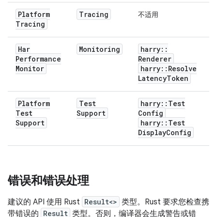
Platform
Tracing
不适用
Tracing
Har
Monitoring
harry
::
Performance
Renderer
Monitor
harry
::
Resolve
Latency
Token
Platform
Test
harry
::
Test
Test
Support
Config
Support
harry
::
Test
Display
Config
错误和错误处理
建议的 API 使用 Rust
Result<>
类型。Rust 要求您检查携
带错误的
Result
类型。否则，编译器会生成警告或错