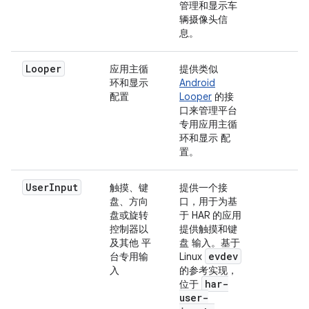
管理和显示车
辆摄像头信
息。
Looper
应用主循
提供类似
环和显示
Android
配置
Looper
的接
口来管理平台
专用应用主循
环和显示 配
置。
User
Input
触摸、键
提供一个接
盘、方向
口，用于为基
盘或旋转
于 HAR 的应用
控制器以
提供触摸和键
及其他 平
盘 输入。基于
evdev
台专用输
Linux
入
的参考实现，
har-
位于
user-