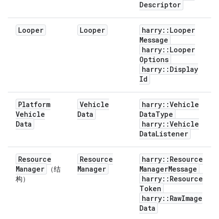
Descriptor
Looper
Looper
harry
::
Looper
Message
harry
::
Looper
Options
harry
::
Display
Id
Platform
Vehicle
harry
::
Vehicle
Vehicle
Data
Data
Type
Data
harry
::
Vehicle
Data
Listener
Resource
Resource
harry
::
Resource
Manager
Manager
Manager
Message
（结
harry
::
Resource
构）
Token
harry
::
Raw
Image
Data