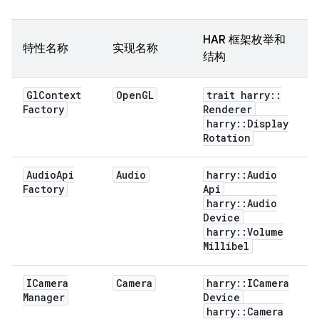
HAR 框架枚举和
特性名称
实现名称
结构
Gl
Context
Open
GL
trait harry
::
Factory
Renderer
harry
::
Display
Rotation
Audio
Api
Audio
harry
::
Audio
Factory
Api
harry
::
Audio
Device
harry
::
Volume
Millibel
ICamera
Camera
harry
::
ICamera
Manager
Device
harry
::
Camera