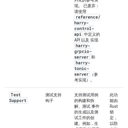
列化的参考实
现。 已废弃：
请使用
reference
/
harry-
control-
api
中定义的
API 以及 实现
harry-
grpcio-
server
和
harry-
tonic-
server
（参
考实现）。
Test
测试支持
支持测试用例
此功
Support
钩子
的构建和拆
能由
解、测试 事件
Rust
的生成以及测
锁
试工件的创
定，
建。例如，生
以防