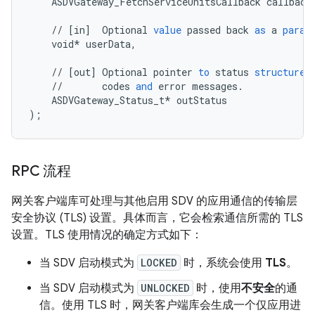
ASDVGateway_FetchServiceUnitsCallback
callback
//
[
in
]
Optional
value
passed
back
as
a
param
void
*
userData
,
//
[
out
]
Optional
pointer
to
status
structure
//
codes
and
error
messages
.
ASDVGateway_Status_t
*
outStatus
);
RPC 流程
网关客户端库可处理与其他启用 SDV 的应用通信的传输层
安全协议 (TLS) 设置。具体而言，它会检索通信所需的 TLS
设置。TLS 使用情况的确定方式如下：
当 SDV 启动模式为
LOCKED
时，系统会使用
TLS
。
当 SDV 启动模式为
UNLOCKED
时，使用
不安全
的通
信。使用 TLS 时，网关客户端库会生成一个仅应用进