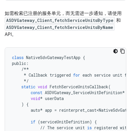
如需检索已注册的服务单元，而无需进一步通知，请使用
ASDVGateway_Client_fetchServiceUnitsByType
和
ASDVGateway_Client_fetchServiceUnitsByName
API。
class
NativeSdvGatewayTestApp
{
public
:
/**
*
Callback
triggered
for
each
service
unit
fo
*/
static
void
FetchServiceUnitsCallback
(
const
ASDVGateway_ServiceUnitDefinition
*
s
void
*
userData
)
{
auto
*
app
=
reinterpret_cast<NativeSdvGate
if
(
serviceUnitDefinition
)
{
//
The
service
unit
is
registered
with