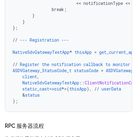
                          << 
notificationType
 << 
"
break
;
}
}
}
;
//
---
Registration
---
NativeSdvGatewayTestApp
*
thisApp
=
get_current_app
//
Register
the
notification
callback
to
monitor
s
ASDVGateway_StatusCode_t
statusCode
=
ASDVGateway_
client
,
NativeSdvGatewayTestApp
::
ClientNotificationCal
static_cast<void
*>(
thisApp
),
//
userData
&
status
);
RPC 服务器流程