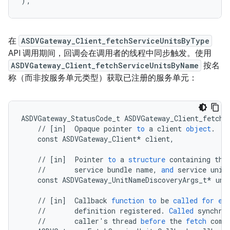
);
在
ASDVGateway_Client_fetchServiceUnitsByType
API 调用期间，回调会在调用者的线程中同步触发。使用
ASDVGateway_Client_fetchServiceUnitsByName
按名
称（而非按服务单元类型）获取已注册的服务单元：
ASDVGateway_StatusCode_t
ASDVGateway_Client_fetchS
//
[
in
]
Opaque
pointer
to
a
client
object
.
const
ASDVGateway_Client
*
client
,
//
[
in
]
Pointer
to
a
structure
containing
the
//
service
bundle
name
,
and
service
unit
const
ASDVGateway_UnitNameDiscoveryArgs_t
*
uni
//
[
in
]
Callback
function
to
be
called
for
ea
//
definition
registered
.
Called
synchro
//
caller
'
s
thread
before
the
fetch
comp