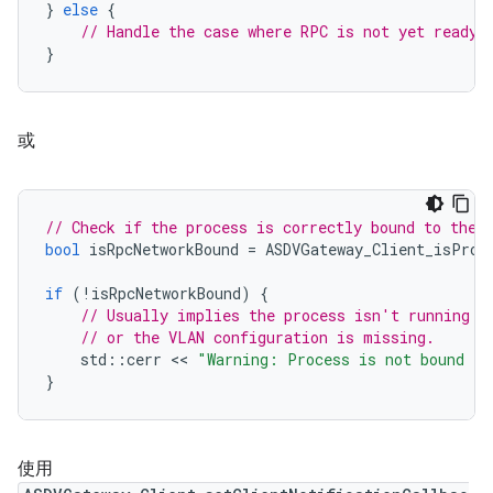
}
else
{
// Handle the case where RPC is not yet ready 
}
或
// Check if the process is correctly bound to the 
bool
isRpcNetworkBound
=
ASDVGateway_Client_isProc
if
(!
isRpcNetworkBound
)
{
// Usually implies the process isn't running o
// or the VLAN configuration is missing.
std
::
cerr
 << 
"Warning: Process is not bound to
}
使用