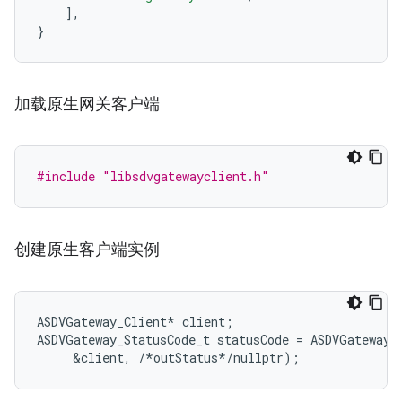
],
}
加载原生网关客户端
#include
"libsdvgatewayclient.h"
创建原生客户端实例
ASDVGateway_Client* client;

ASDVGateway_StatusCode_t statusCode = ASDVGateway_C