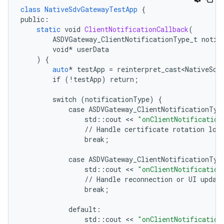
class
NativeSdvGatewayTestApp
{
public
:
static
void
ClientNotificationCallback
(
ASDVGateway_ClientNotificationType_t
notif
void
*
userData
)
{
auto
*
testApp
=
reinterpret_cast<NativeSdv
if
(!testApp)
return
;
switch
(notificationType)
{
case
ASDVGateway_ClientNotificationTyp
std
::
cout
 << 
"onClientNotification
//
Handle
certificate
rotation
log
break
;
case
ASDVGateway_ClientNotificationTyp
std
::
cout
 << 
"onClientNotification
//
Handle
reconnection
or
UI
updat
break
;
default
:
std
::
cout
 << 
"onClientNotification