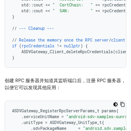
std
:
:
cout
 << 
"  CertChain:   "
 << 
rpcCredentia
std
:
:
cout
 << 
"  SAN:         "
 << 
rpcCredentia
}
//
---
Cleanup
---
//
Release
the
memory
once
the
RPC
server
/
client
i
if
(
rpcCredentials
!=
nullptr
)
{
ASDVGateway_Client_deleteRpcCredentials(client
}
创建 RPC 服务器并知道其监听端口后，注册 RPC 服务器，
以便它可以发现其他应用：
ASDVGateway_RegisterRpcServerParams_t
params
{
.
serviceUnitName
=
"android-sdv-samples-sunroo
.
unitType
=
ASDVGateway_UnitType_t
{
.
sdvPackageName
=
"android.sdv.samples