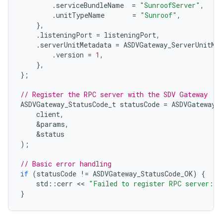
.
serviceBundleName
=
"SunroofServer"
,
.
unitTypeName
=
"Sunroof"
,
},
.
listeningPort
=
listeningPort
,
.
serverUnitMetadata
=
ASDVGateway_ServerUnitMe
.
version
=
1
,
},
};
// Register the RPC server with the SDV Gateway
ASDVGateway_StatusCode_t
statusCode
=
ASDVGateway_
client
,
&
params
,
&
status
);
// Basic error handling
if
(
statusCode
!=
ASDVGateway_StatusCode_OK
)
{
std
::
cerr
 << 
"Failed to register RPC server: "
}