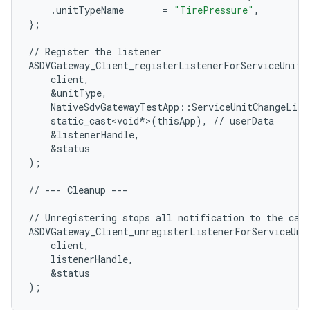
.
unitTypeName
=
"TirePressure"
,
};
//
Register
the
listener
ASDVGateway_Client_registerListenerForServiceUnitC
client
,
&
unitType
,
NativeSdvGatewayTestApp
::
ServiceUnitChangeList
static_cast<void
*
>
(
thisApp
),
//
userData
&
listenerHandle
,
&
status
);
//
---
Cleanup
---
//
Unregistering
stops
all
notification
to
the
cal
ASDVGateway_Client_unregisterListenerForServiceUni
client
,
listenerHandle
,
&
status
);