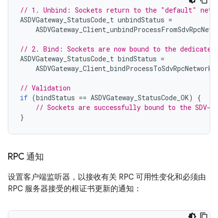
// 1. Unbind: Sockets return to the "default" netw
ASDVGateway_StatusCode_t
unbindStatus
=
ASDVGateway_Client_unbindProcessFromSdvRpcNetw
// 2. Bind: Sockets are now bound to the dedicated
ASDVGateway_StatusCode_t
bindStatus
=
ASDVGateway_Client_bindProcessToSdvRpcNetworkI
// Validation
if
(
bindStatus
==
ASDVGateway_StatusCode_OK
)
{
// Sockets are successfully bound to the SDV-R
}
RPC 通知
设置客户端监听器，以接收有关 RPC 可用性变化和必须由
RPC 服务器接受的根证书更新的通知：