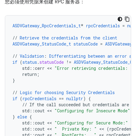
您必须使用凭据来创建 RPC 服务器：
ASDVGateway_RpcCredentials_t
*
rpcCredentials
=
nul
//
Retrieve
the
credentials
from
the
client
ASDVGateway_StatusCode_t
statusCode
=
ASDVGateway_
//
Validation
:
Differentiating
between
an
error
an
if
(
status
.
statusCode
!=
ASDVGateway_StatusCode_OK
std
:
:
cerr
 << 
"Error retrieving credentials: "
 
return
;
}
//
Logic
for
choosing
Security
Credentials
if
(
rpcCredentials
==
nullptr
)
{
//
If
the
call
succeeded
but
credentials
are
n
std
:
:
cout
 << 
"Configuring for Insecure Mode"
 <
}
else
{
std
:
:
cout
 << 
"Configuring for Secure Mode:"
 <<
std
:
:
cout
 << 
"  Private Key: "
 << 
(
rpcCredent
std
:
:
cout
 << 
"  RootCerts:   "
 << 
rpcCredentia