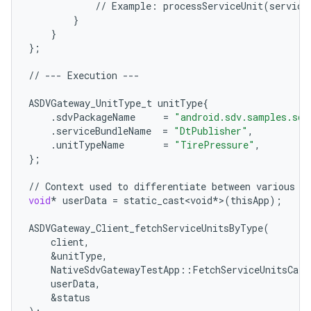
//
Example
:
processServiceUnit
(
service
}
}
};
//
---
Execution
---
ASDVGateway_UnitType_t
unitType
{
.
sdvPackageName
=
"android.sdv.samples.sdv
.
serviceBundleName
=
"DtPublisher"
,
.
unitTypeName
=
"TirePressure"
,
};
//
Context
used
to
differentiate
between
various
f
void
*
userData
=
static_cast<void
*
>
(
thisApp
);
ASDVGateway_Client_fetchServiceUnitsByType
(
client
,
&
unitType
,
NativeSdvGatewayTestApp
::
FetchServiceUnitsCall
userData
,
&
status