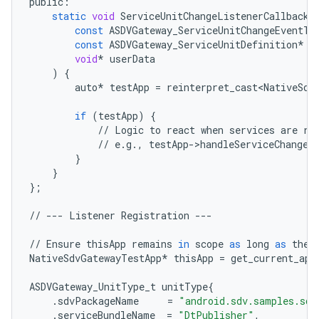
public
:
static
void
ServiceUnitChangeListenerCallback
(
const
ASDVGateway_ServiceUnitChangeEventTy
const
ASDVGateway_ServiceUnitDefinition
*
s
void
*
userData
)
{
auto
*
testApp
=
reinterpret_cast<NativeSdv
if
(
testApp
)
{
//
Logic
to
react
when
services
are
re
//
e
.
g
.
,
testApp
-
>
handleServiceChange
(
}
}
};
//
---
Listener
Registration
---
//
Ensure
thisApp
remains
in
scope
as
long
as
the
NativeSdvGatewayTestApp
*
thisApp
=
get_current_app
ASDVGateway_UnitType_t
unitType
{
.
sdvPackageName
=
"android.sdv.samples.sdv
.
serviceBundleName
=
"DtPublisher"
,