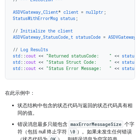
ASDVGateway_Client
*
client
=
nullptr
;
StatusWithErrorMsg
status
;
//
Initialize
the
client
ASDVGateway_StatusCode_t
statusCode
=
ASDVGateway_
//
Log
Results
std
::
cout
 << 
"Returned statusCode:    "
 << 
statusC
std
::
cout
 << 
"Status Struct Code:     "
 << 
status
.
std
::
cout
 << 
"Status Error Message:   "
 << 
status
.
在此示例中：
状态结构中包含的状态代码与返回的状态代码具有相
同的值。
错误消息最多只能包含
maxErrorMessageSize
个字
符（包括 null 终止字符
\0
）。如果未发生任何错误
（状态代码为
OK
），则错误消息为空字符串。