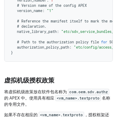
version_number
:
1
#
Version
name
of
the
config
APEX
version_name
:
"1"
#
Reference
the
manifest
itself
to
mark
the
met
#
declaration
.
native_library_path
:
"etc/sdv_service_bundles_m
#
Path
to
the
authorization
policy
file
for
SOM
authorization_policy_path
:
"etc/config/access_c
}
虚拟机级授权政策
将虚拟机级政策放在软件包名称为
com.oem.sdv.authz
的 APEX 中。使用具有相应
<vm_name>.textproto
名称
的专用文件。
如果不存在相应的
<vm_name>.textproto
，授权框架还