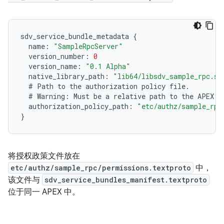
sdv_service_bundle_metadata
{
name
:
"SampleRpcServer"
version_number
:
0
version_name
:
"0.1 Alpha"
native_library_path
:
"lib64/libsdv_sample_rpc.so
#
Path
to
the
authorization
policy
file
.
#
Warning
:
Must
be
a
relative
path
to
the
APEX
r
authorization_policy_path
:
"etc/authz/sample_rpc
}
将授权政策文件放在
etc/authz/sample_rpc/permissions.textproto
中，
该文件与
sdv_service_bundles_manifest.textproto
位于同一 APEX 中。