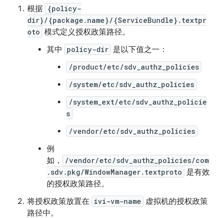
根据
{policy-
dir}/{package.name}/{ServiceBundle}.textpr
oto
模式定义授权政策路径。
其中
policy-dir
是以下值之一：
/product/etc/sdv_authz_policies
/system/etc/sdv_authz_policies
/system_ext/etc/sdv_authz_policie
s
/vendor/etc/sdv_authz_policies
例
如，
/vendor/etc/sdv_authz_policies/com
.sdv.pkg/WindowManager.textproto
是有效
的授权政策路径。
将授权政策放置在
ivi-vm-name
虚拟机的授权政策
路径中。