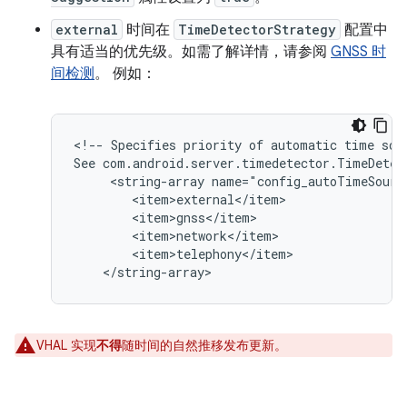
external
时间在
TimeDetectorStrategy
配置中
具有适当的优先级。如需了解详情，请参阅
GNSS 时
间检测
。 例如：
<!-- Specifies priority of automatic time sour
See com.android.server.timedetector.TimeDetect
     <string-array name="config_autoTimeSource
        <item>external</item>

        <item>gnss</item>

        <item>network</item>

        <item>telephony</item>

    </string-array>
VHAL 实现
不得
随时间的自然推移发布更新。