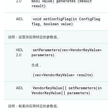
bool value) generates (Result
2.0
result)
void
setConfigFlag(
in Config
Flag
AIDL
flag
,
boolean value)
说明
：设置供应商特定的参数值。
setParameters(
vec<Vendor
Key
Value>
HIDL
parameters)
2.0
生成
，
(vec<Vendor
Key
Value> results)
Vendor
Key
Value[]
setParameters(
in
AIDL
Vendor
Key
Value[] parameters)
说明
：检索供应商特定的参数值。