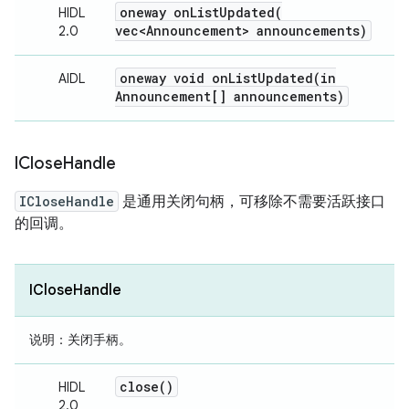
oneway
onListUpdated(
HIDL
vec<Announcement> announcements)
2.0
oneway void
onListUpdated(
in
AIDL
Announcement[] announcements)
IClose
Handle
ICloseHandle
是通用关闭句柄，可移除不需要活跃接口
的回调。
ICloseHandle
说明
：关闭手柄。
close(
)
HIDL
2.0