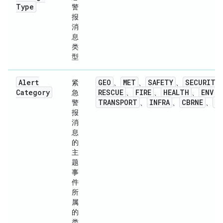
Type
警
报
消
息
类
型
Alert
GEO
MET
SAFETY
SECURITY
紧
、
、
、
Category
RESCUE
FIRE
HEALTH
ENV
急
、
、
、
、
TRANSPORT
INFRA
CBRNE
O
警
、
、
、
报
消
息
的
主
题
事
件
所
属
的
类