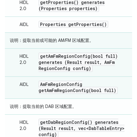
get
Properties(
) generates
HIDL
(Properties properties)
2.0
Properties
get
Properties(
)
AIDL
说明：
提取当前或可能的 AM/FM 区域配置。
getAmFmRegionConfig(
bool full)
HIDL
generates (Result result
,
Am
Fm
2.0
Region
Config config)
Am
Fm
Region
Config
AIDL
getAmFmRegionConfig(
bool full)
说明：
提取当前的 DAB 区域配置。
get
Dab
Region
Config(
) generates
HIDL
(Result result
,
vec<Dab
Table
Entry>
2.0
config)