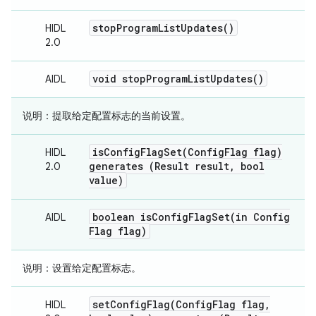
stop
Program
List
Updates(
)
HIDL
2.0
void
stop
Program
List
Updates(
)
AIDL
说明：
提取给定配置标志的当前设置。
isConfigFlagSet(
Config
Flag flag)
HIDL
generates (Result result
,
bool
2.0
value)
boolean
isConfigFlagSet(
in Config
AIDL
Flag flag)
说明
：设置给定配置标志。
setConfigFlag(
Config
Flag flag
,
HIDL