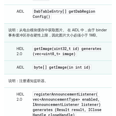
Dab
Table
Entry[]
get
Dab
Region
AIDL
Config(
)
说明
：从电台模块缓存中获取图片。 在 AIDL 中，由于 binder
事务缓冲区存在硬性上限，因此图片大小必须小于 1MB。
getImage(
uint32
_
t id) generates
HIDL
(vec<uint8
_
t> image)
2.0
byte[]
getImage(
in int id)
AIDL
说明
：注册通知监听器。
registerAnnouncementListener(
HIDL
vec<Announcement
Type> enabled
,
2.0
IAnnouncement
Listener listener)
generates (Result result
,
IClose
Handle close
Handle)