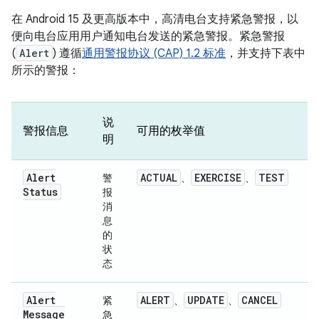
在 Android 15 及更高版本中，高清电台支持紧急警报，以
便向电台应用用户通知电台发送的紧急警报。紧急警报
(
Alert
) 遵循
通用警报协议 (CAP) 1.2 标准
，并支持下表中
所示的警报：
说
警报信息
可用的枚举值
明
Alert
ACTUAL
EXERCISE
TEST
警
、
、
Status
报
消
息
的
状
态
Alert
ALERT
UPDATE
CANCEL
紧
、
、
Message
急