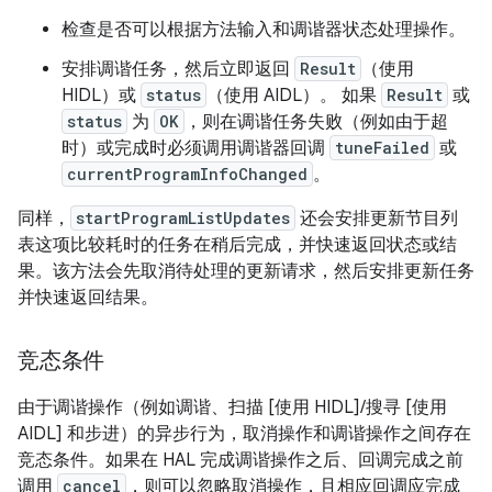
检查是否可以根据方法输入和调谐器状态处理操作。
安排调谐任务，然后立即返回
Result
（使用
HIDL）或
status
（使用 AIDL）。 如果
Result
或
status
为
OK
，则在调谐任务失败（例如由于超
时）或完成时必须调用调谐器回调
tuneFailed
或
currentProgramInfoChanged
。
同样，
startProgramListUpdates
还会安排更新节目列
表这项比较耗时的任务在稍后完成，并快速返回状态或结
果。该方法会先取消待处理的更新请求，然后安排更新任务
并快速返回结果。
竞态条件
由于调谐操作（例如调谐、扫描 [使用 HIDL]/搜寻 [使用
AIDL] 和步进）的异步行为，取消操作和调谐操作之间存在
竞态条件。如果在 HAL 完成调谐操作之后、回调完成之前
调用
cancel
，则可以忽略取消操作，且相应回调应完成