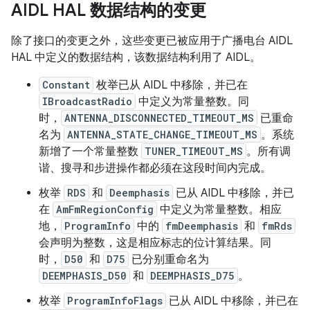
AIDL HAL 数据结构的变更
除了接口的变更之外，这些变更已被应用于广播电台 AIDL
HAL 中定义的数据结构，该数据结构利用了 AIDL。
Constant
枚举已从 AIDL 中移除，并已在
IBroadcastRadio
中定义为常量整数。同
时，
ANTENNA_DISCONNECTED_TIMEOUT_MS
已重命
名为
ANTENNA_STATE_CHANGE_TIMEOUT_MS
。系统
新增了一个常量整数
TUNER_TIMEOUT_MS
。所有调
谐、搜寻和步进操作都必须在这段时间内完成。
枚举
RDS
和
Deemphasis
已从 AIDL 中移除，并已
在
AmFmRegionConfig
中定义为常量整数。相应
地，
ProgramInfo
中的
fmDeemphasis
和
fmRds
会声明为整数，这是相应标志的位计算结果。同
时，
D50
和
D75
已分别重命名为
DEEMPHASIS_D50
和
DEEMPHASIS_D75
。
枚举
ProgramInfoFlags
已从 AIDL 中移除，并已在