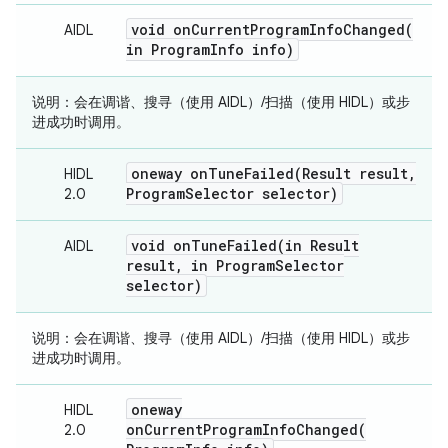
void
onCurrentProgramInfoChanged(
AIDL
in Program
Info info)
说明：
会在调谐、搜寻（使用 AIDL）/扫描（使用 HIDL）或步
进成功时调用。
oneway
onTuneFailed(
Result result
,
HIDL
Program
Selector selector)
2.0
void
onTuneFailed(
in Result
AIDL
result
,
in Program
Selector
selector)
说明：
会在调谐、搜寻（使用 AIDL）/扫描（使用 HIDL）或步
进成功时调用。
oneway
HIDL
onCurrentProgramInfoChanged(
2.0