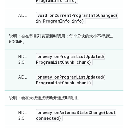
Program
Info info)
void
onCurrentProgramInfoChanged(
AIDL
in Program
Info info)
说明：
会在节目列表更新时调用；每个分块的大小不得超过
500kiB。
oneway
onProgramListUpdated(
HIDL
Program
List
Chunk chunk)
2.0
oneway
onProgramListUpdated(
AIDL
Program
List
Chunk chunk)
说明：
会在天线连接或断开连接时调用。
oneway
onAntennaStateChange(
bool
HIDL
connected)
2.0