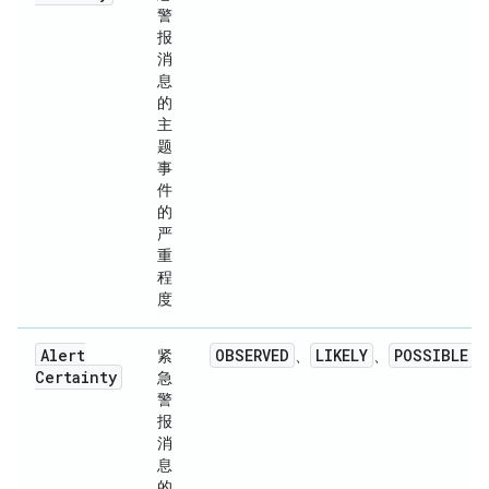
警
报
消
息
的
主
题
事
件
的
严
重
程
度
Alert
OBSERVED
LIKELY
POSSIBLE
紧
、
、
、
Certainty
急
警
报
消
息
的