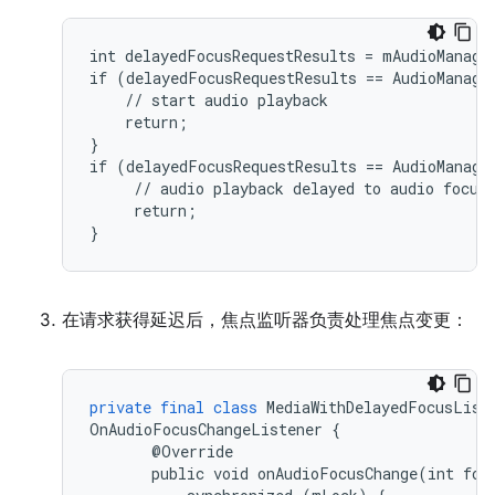
int delayedFocusRequestResults = mAudioManage
if (delayedFocusRequestResults == AudioManage
    // start audio playback

    return;

}

if (delayedFocusRequestResults == AudioManage
     // audio playback delayed to audio focus 
     return;

在请求获得延迟后，焦点监听器负责处理焦点变更：
private
final
class
MediaWithDelayedFocusList
OnAudioFocusChangeListener
{
@
Override
public
void
onAudioFocusChange
(
int
foc