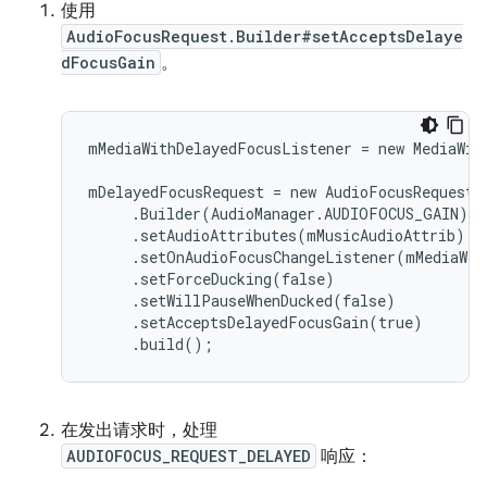
使用
AudioFocusRequest.Builder#setAcceptsDelaye
dFocusGain
。
mMediaWithDelayedFocusListener = new MediaWit
mDelayedFocusRequest = new AudioFocusRequest

     .Builder(AudioManager.AUDIOFOCUS_GAIN)

     .setAudioAttributes(mMusicAudioAttrib)

     .setOnAudioFocusChangeListener(mMediaWit
     .setForceDucking(false)

     .setWillPauseWhenDucked(false)

     .setAcceptsDelayedFocusGain(true)

在发出请求时，处理
AUDIOFOCUS_REQUEST_DELAYED
响应：