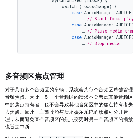
synchronized
(
mLock
)
{
switch
(
focusChange
)
{
case
AudioManager
.
AUDIOFOC
…
// Start focus playb
case
AudioManager
.
AUDIOFOC
…
// Pause media trans
case
AudioManager
.
AUDIOFOC
…
// Stop media
多音频区焦点管理
对于具有多个音频区的车辆，系统会为每个音频区单独管理
音频焦点。因此，对一个音频区的请求不会考虑其他音频区
中的焦点持有者，也不会导致其他音频区中的焦点持有者失
去焦点。因此，主驾驶舱与后座娱乐系统的焦点可分开管
理，从而避免某个音频区的焦点变更时另一个音频区的播放
也随之中断。