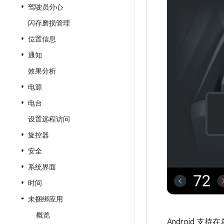
驾驶员分心
闪存磨损管理
位置信息
通知
效果分析
电源
电台
设置远程访问
旋控器
安全
系统界面
时间
未捆绑应用
概览
Android 支持