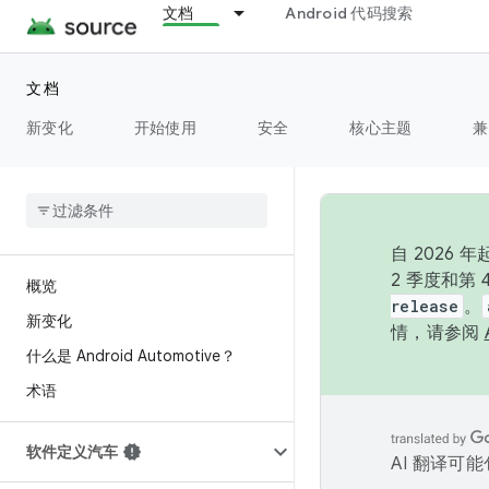
文档
Android 代码搜索
文档
新变化
开始使用
安全
核心主题
兼
自 202
2 季度和第
概览
release
。
新变化
情，请参阅
什么是 Android Automotive？
术语
软件定义汽车
AI 翻译可