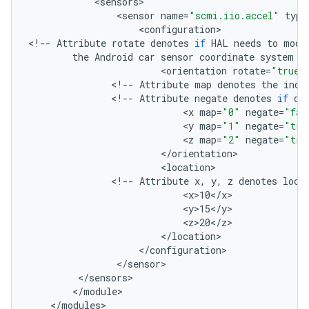
<
sensors
<
sensor
name
=
"scmi.iio.accel"
type
<
configuration
>

<
!--
Attribute
rotate
denotes
if
HAL
needs
to
modi
the
Android
car
sensor
coordinate
system
-
<
orientation
rotate
=
"true"
<
!--
Attribute
map
denotes
the
inde
<
!--
Attribute
negate
denotes
if
da
<
x
map
=
"0"
negate
=
"fal
<
y
map
=
"1"
negate
=
"tru
<
z
map
=
"2"
negate
=
"tru
<
/
orientation
<
location
<
!--
Attribute
x
,
y
,
z
denotes
loca
<
x>10
<
/
x
<
y>15
<
/
y
<
z>20
<
/
z
<
/
location
<
/
configuration
<
/
sensor
<
/
sensors
<
/
module
<
/
modules
>
