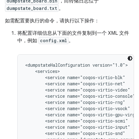
dumpstate_board.bin
，而转储日志位于
dumpstate_board.txt
。
如需配置要执行的命令，请执行以下操作：
将配置详细信息从下面的文件复制到一个 XML 文件
中，例如
config.xml
。
<dumpstateHalConfiguration version="1.0">

    <services>

        <service name="coqos-virtio-blk"     
        <service name="coqos-virtio-net"     
        <service name="coqos-virtio-video"   
        <service name="coqos-virtio-console" 
        <service name="coqos-virtio-rng"     
        <service name="coqos-virtio-vsock"   
        <service name="coqos-virtio-gpu-virgl
        <service name="coqos-virtio-scmi"    
        <service name="coqos-virtio-input"   
        <service name="coqos-virtio-snd"     