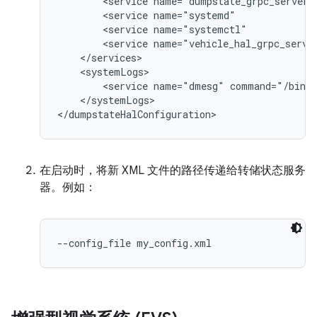
        <service name="dumpstate_grpc_server"
        <service name="systemd"              
        <service name="systemctl"            
        <service name="vehicle_hal_grpc_serve
    </services>

    <systemLogs>

        <service name="dmesg" command="/bin/d
    </systemLogs>

在启动时，将新 XML 文件的路径传递给转储状态服务
器。例如：