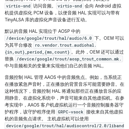
virtio-snd
访问音频。
virtio-snd
会向 Android 虚拟
机提供虚拟化 PCM 设备，以便音频 HAL 实现可以与带有
TinyALSA 库的虚拟化声音设备进行互动。
默认的音频 HAL 实现位于 AOSP 中的
/device/google/trout/hal/audio/6.0
下。OEM 可以
为其平台修改
ro.vendor.trout.audiohal.
{in,out}_period_{ms,count}
。此外，OEM 还可以通过
替换
/device/google/trout/aosp_trout_common.mk.
中与音频相关的变量来实现他们自己的音频 HAL。
音频控制 HAL 管理 AAOS 中的音频焦点。例如，当系统正
在播放紧急声音时，正在播放的背景音乐可能需要静音。在
这种情况下，音频控制 HAL 将通知那些正在播放音乐的应
用静音。在虚拟化系统中，声音可能来自其他虚拟机。在参
考实现中，AAOS 客户机虚拟机运行一个音频控制服务器守
护程序，该守护程序使用
GRPC-vsock
接收来自其他虚拟
机的音频焦点请求。 主机虚拟机可以使用
device/google/trout/hal/audiocontrol/2.0/liband