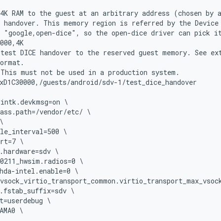
4K RAM to the guest at an arbitrary address (chosen by a
 handover. This memory region is referred by the Device 
 "google,open-dice", so the open-dice driver can pick it
000,4K

test DICE handover to the reserved guest memory. See ext
ormat.

This must not be used in a production system.

xD1C30000,/guests/android/sdv-1/test_dice_handover

intk.devkmsg=on \

ass.path=/vendor/etc/ \



le_interval=500 \

rt=7 \

.hardware=sdv \

0211_hwsim.radios=0 \

hda-intel.enable=0 \

vsock_virtio_transport_common.virtio_transport_max_vsock
.fstab_suffix=sdv \

t=userdebug \

AMA0 \
