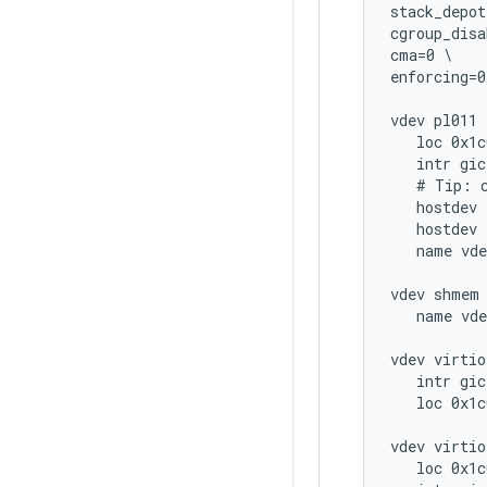
stack_depot
cgroup_disa
cma=0 \

enforcing=0
vdev pl011

   loc 0x1c
   intr gic
   # Tip: c
   hostdev 
   hostdev 
   name vde
vdev shmem

   name vde
vdev virtio
   intr gic
   loc 0x1c
vdev virtio
   loc 0x1c