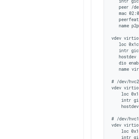
   intr gic
   peer /de
   mac 02:0
   peerfeat
   name p2p
vdev virtio
   loc 0x1c
   intr gic
   hostdev 
   dio enab
   name vir
# /dev/hvc2
vdev virtio
    loc 0x1
    intr gi
    hostdev
# /dev/hvc1
vdev virtio
    loc 0x1
    intr gi