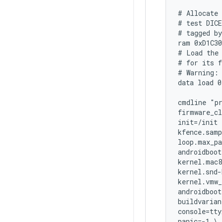
# Allocate 
# test DICE
# tagged by
ram 0xD1C30
# Load the 
# for its f
# Warning: 
data load 0
cmdline "pr
firmware_cl
init=/init \
kfence.samp
loop.max_pa
androidboot
kernel.mac8
kernel.snd-
kernel.vmw_
androidboot
buildvarian
console=tty
panic=-1 \
