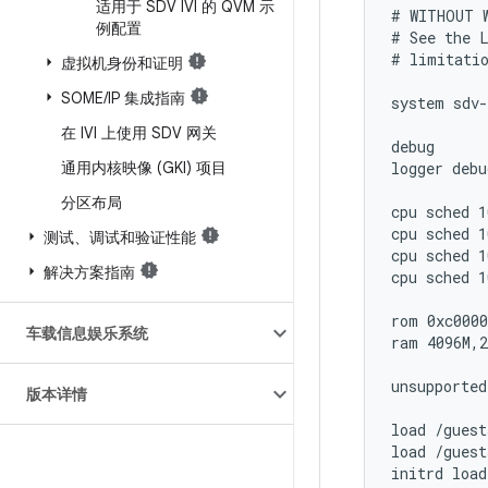
适用于 SDV IVI 的 QVM 示
# WITHOUT W
例配置
# See the L
# limitatio
虚拟机身份和证明
SOME
/
IP 集成指南
system sdv-
在 IVI 上使用 SDV 网关
debug

通用内核映像 (GKI) 项目
logger debu
分区布局
cpu sched 1
cpu sched 1
测试、调试和验证性能
cpu sched 1
解决方案指南
cpu sched 1
rom 0xc0000
车载信息娱乐系统
ram 4096M,2
unsupported
版本详情
load /guest
load /guest
initrd load