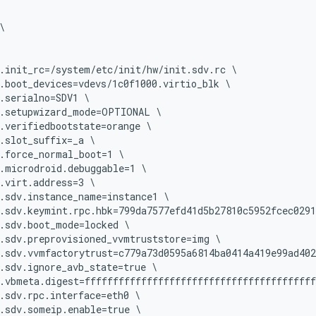


.init_rc=/system/etc/init/hw/init.sdv.rc \

.boot_devices=vdevs/1c0f1000.virtio_blk \

.serialno=SDV1 \

.setupwizard_mode=OPTIONAL \

.verifiedbootstate=orange \

.slot_suffix=_a \

.force_normal_boot=1 \

.microdroid.debuggable=1 \

.virt.address=3 \

.sdv.instance_name=instance1 \

.sdv.keymint.rpc.hbk=799da7577efd41d5b27810c5952fcec0291
.sdv.boot_mode=locked \

.sdv.preprovisioned_vvmtruststore=img \

.sdv.vvmfactorytrust=c779a73d0595a6814ba0414a419e99ad402
.sdv.ignore_avb_state=true \

.vbmeta.digest=fffffffffffffffffffffffffffffffffffffffff
.sdv.rpc.interface=eth0 \

.sdv.someip.enable=true \
