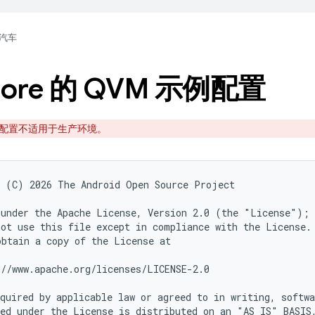
汽车
Core 的 QVM 示例配置
配置不适用于生产环境。
 (C) 2026 The Android Open Source Project

under the Apache License, Version 2.0 (the "License");

ot use this file except in compliance with the License.

btain a copy of the License at

//www.apache.org/licenses/LICENSE-2.0

quired by applicable law or agreed to in writing, softwa
ed under the License is distributed on an "AS IS" BASIS,