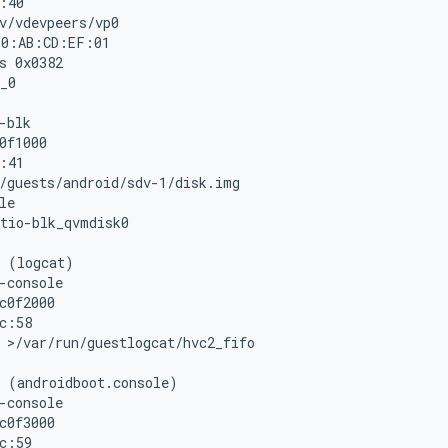
:40

v/vdevpeers/vp0

0:AB:CD:EF:01

s 0x0382

_0

-blk

0f1000

:41

/guests/android/sdv-1/disk.img

le

tio-blk_qvmdisk0

 (logcat)

-console

c0f2000

c:58

 >/var/run/guestlogcat/hvc2_fifo

 (androidboot.console)

-console

c0f3000

c:59
