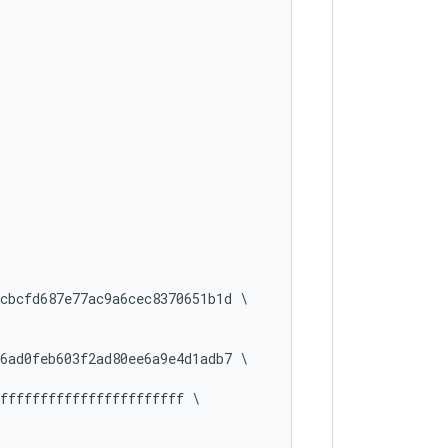
cbcfd687e77ac9a6cec8370651b1d \

6ad0feb603f2ad80ee6a9e4d1adb7 \

fffffffffffffffffffffff \
