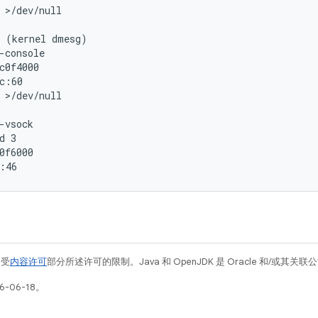
 >/dev/null

 (kernel dmesg)

-console

c0f4000

c:60

 >/dev/null

-vsock

d 3

0f6000

例受
内容许可
部分所述许可的限制。Java 和 OpenJDK 是 Oracle 和/或其
-06-18。