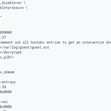
_disable=on \

ble=pressure \

"

090000

:37

omment out all hostdev entries to get an interactive she
>/var/log/guest/guest.out

</dev/ptyp6

v_pl011

v_shmem

-entropy

:38

0a0000

-net

0c0000
