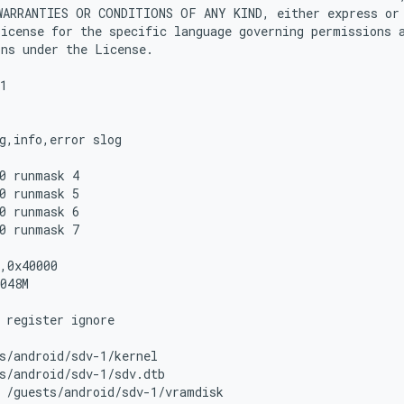
ARRANTIES OR CONDITIONS OF ANY KIND, either express or 
icense for the specific language governing permissions a
ns under the License.

1

g,info,error slog

0 runmask 4

0 runmask 5

0 runmask 6

0 runmask 7

,0x40000

048M

 register ignore

s/android/sdv-1/kernel

s/android/sdv-1/sdv.dtb

 /guests/android/sdv-1/vramdisk
