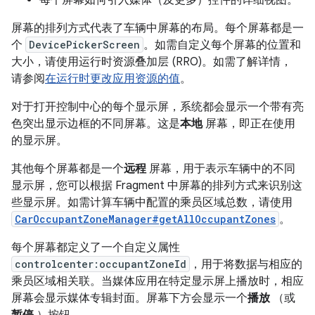
每个屏幕如何引入媒体（及更多）控件的详细视图。
屏幕的排列方式代表了车辆中屏幕的布局。每个屏幕都是一
个
DevicePickerScreen
。如需自定义每个屏幕的位置和
大小，请使用运行时资源叠加层 (RRO)。如需了解详情，
请参阅
在运行时更改应用资源的值
。
对于打开控制中心的每个显示屏，系统都会显示一个带有亮
色突出显示边框的不同屏幕。这是
本地
屏幕，即正在使用
的显示屏。
其他每个屏幕都是一个
远程
屏幕，用于表示车辆中的不同
显示屏，您可以根据 Fragment 中屏幕的排列方式来识别这
些显示屏。如需计算车辆中配置的乘员区域总数，请使用
CarOccupantZoneManager#getAllOccupantZones
。
每个屏幕都定义了一个自定义属性
controlcenter:occupantZoneId
，用于将数据与相应的
乘员区域相关联。当媒体应用在特定显示屏上播放时，相应
屏幕会显示媒体专辑封面。屏幕下方会显示一个
播放
（或