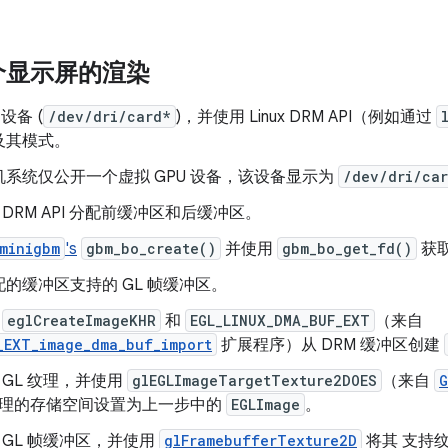
个显示屏的渲染
 设备 (
/dev/dri/card*
)，并使用 Linux DRM API（例如通过
及其模式。
系统仅公开一个虚拟 GPU 设备，该设备显示为
/dev/dri/ca
ux DRM API 分配前缓冲区和后缓冲区。
minigbm
's
gbm_bo_create()
并使用
gbm_bo_get_fd()
获取
的缓冲区支持的 GL 帧缓冲区。
用
eglCreateImageKHR
和
EGL_LINUX_DMA_BUF_EXT
（来自
_EXT_image_dma_buf_import
扩展程序）从 DRM 缓冲区创建
 GL 纹理，并使用
glEGLImageTargetTexture2DOES
（来自
G
理的存储空间设置为上一步中的
EGLImage
。
 GL 帧缓冲区，并使用
glFramebufferTexture2D
将其 支持