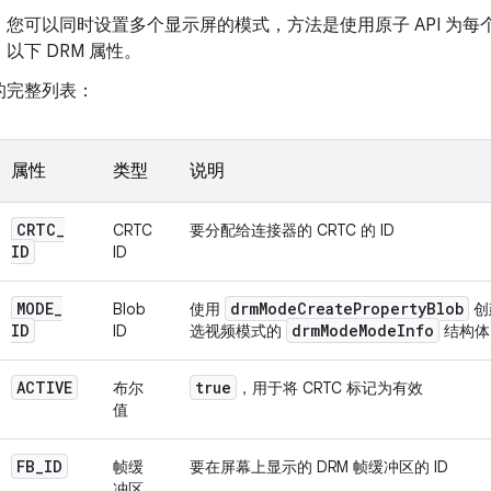
您可以同时设置多个显示屏的模式，方法是使用原子 API 为每个
以下 DRM 属性。
的完整列表：
属性
类型
说明
CRTC
_
CRTC
要分配给连接器的 CRTC 的 ID
ID
ID
MODE
_
drm
Mode
Create
Property
Blob
Blob
使用
创
ID
drm
Mode
Mode
Info
ID
选视频模式的
结构体
ACTIVE
true
布尔
，用于将 CRTC 标记为有效
值
FB
_
ID
帧缓
要在屏幕上显示的 DRM 帧缓冲区的 ID
冲区