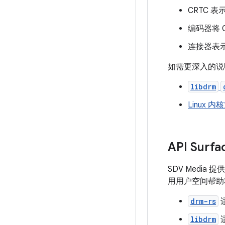
CRTC
编码器将 
连接器表示
如需更深入的说
libdrm
Linux 内
API Surfa
SDV Media 
用用户空间帮助
drm-rs
适
libdrm
适