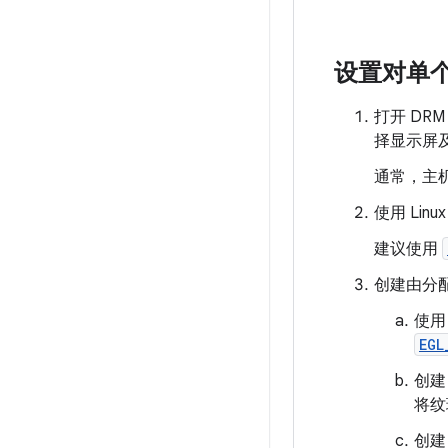
设置对单
打开 DRM
择显示屏
通常，主机
使用 Lin
建议使用
创建由分配
使
EGL
创建
将纹
创建