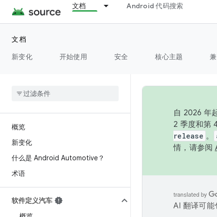
文档
Android 代码搜索
文档
新变化
开始使用
安全
核心主题
兼
自 202
2 季度和第
概览
release
。
新变化
情，请参阅
什么是 Android Automotive？
术语
软件定义汽车
AI 翻译可
概览