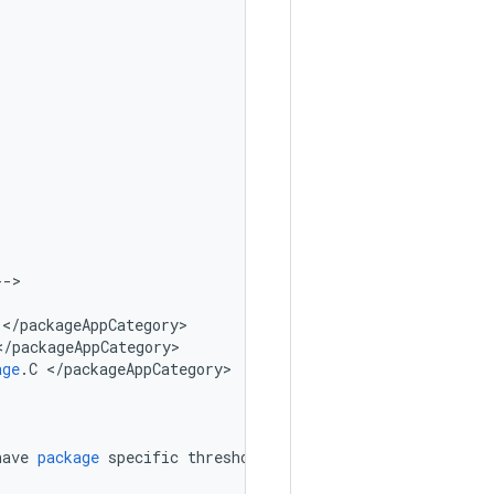
--
<
/
packageAppCategory
<
/
packageAppCategory
age
.
C
<
/
packageAppCategory
have
package
specific
thresholds
.
--