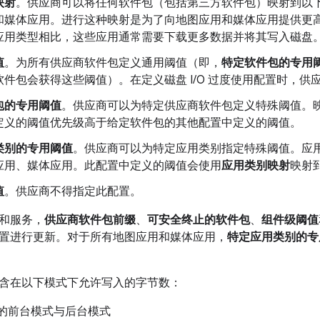
映射
。供应商可以将任何软件包（包括第三方软件包）映射到以
和媒体应用。进行这种映射是为了向地图应用和媒体应用提供更高的
应用类型相比，这些应用通常需要下载更多数据并将其写入磁盘
值
。为所有供应商软件包定义通用阈值（即，
特定软件包的专用
软件包会获得这些阈值）。在定义磁盘 I/O 过度使用配置时，
包的专用阈值
。供应商可以为特定供应商软件包定义特殊阈值。
定义的阈值优先级高于给定软件包的其他配置中定义的阈值。
类别的专用阈值
。供应商可以为特定应用类别指定特殊阈值。应
应用、媒体应用。此配置中定义的阈值会使用
应用类别映射
映射
值
。供应商不得指定此配置。
和服务，
供应商软件包前缀
、
可安全终止的软件包
、
组件级阈值
置进行更新。对于所有地图应用和媒体应用，
特定应用类别的专
含在以下模式下允许写入的字节数：
务的前台模式与后台模式