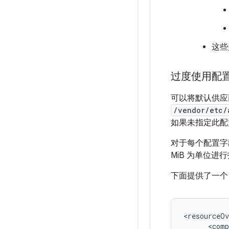
这些
过度使用配置
可以将默认供应商
/vendor/etc/
如果未指定此配
对于每个配置字段
MiB 为单位进
下面提供了一个 
<
resourceOv
<
comp