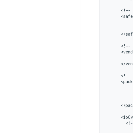
<
!
--
<
safe
<
/
saf
<
!
--
<
vend
<
/
ven
<
!
--
<
pack
<
/
pac
<
ioOv
<
!
-