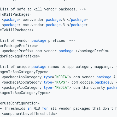
List
of
safe
to
kill
vendor
packages
.
--
ToKillPackages
<
package
>
com
.
vendor
.
package
.
A
<
/
package
<
package
>
com
.
vendor
.
package
.
B
<
/
package
eToKillPackages
>

List
of
vendor
package
prefixes
.
--
orPackagePrefixes
<
packagePrefix
>
com
.
vendor
.
package
<
/
packagePrefix
dorPackagePrefixes
>

List
of
unique
package
names
to
app
category
mappings
.
agesToAppCategoryTypes
<
packageAppCategory
type
=
"MEDIA"
>
com
.
vendor
.
package
.
A
<
packageAppCategory
type
=
"MAPS"
>
com
.
google
.
package
.
B
<
packageAppCategory
type
=
"MEDIA"
>
com
.
third
.
party
.
pack
kagesToAppCategoryTypes
>

eruseConfiguration
-
Thresholds
in
MiB
for
all
vendor
packages
that
don
'
t
<
componentLevelThresholds