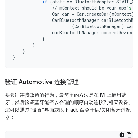
if
(
state
==
BluetoothAdapter
.
STATE_ON
//
mContext
should
be
your
app
's c
Car
car
=
Car
.
createCar
(
mContext
);
CarBluetoothManager
carBluetoothMa
(
CarBluetoothManager
)
car
.
carBluetoothManager
.
connectDevices
}
}
}
}
验证 Automotive 连接管理
要验证连接政策的行为，最简单的方法是在 IVI 上启用蓝
牙，然后验证蓝牙能否以合理的顺序自动连接到相应设备。
您可以通过“设置”界面或以下 adb 命令开启/关闭蓝牙适配
器：