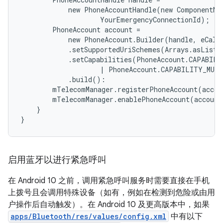
new
PhoneAccountHandle
(
new
ComponentNa
YourEmergencyConnectionId
);
PhoneAccount
account
=
new
PhoneAccount
.
Builder
(
handle
,
eCall
.
setSupportedUriSchemes
(
Arrays
.
asList
(
.
setCapabilities
(
PhoneAccount
.
CAPABILI
|
PhoneAccount
.
CAPABILITY_MULT
.
build
():
mTelecomManager
.
registerPhoneAccount
(
accou
mTelecomManager
.
enablePhoneAccount
(
account
}
}
启用蓝牙以进行紧急呼叫
在 Android 10 之前，调用紧急呼叫服务时需要直接在手机
上拨号且会调用特殊设备（如有，例如在检测到危险或由用
户操作后自动触发）。在 Android 10 及更高版本中，如果
apps/Bluetooth/res/values/config.xml
中有以下