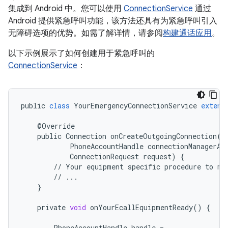
集成到 Android 中。您可以使用
ConnectionService
通过
Android 提供紧急呼叫功能，该方法还具有为紧急呼叫引入
无障碍选项的优势。如需了解详情，请参阅
构建通话应用
。
以下示例展示了如何创建用于紧急呼叫的
ConnectionService
：
public
class
YourEmergencyConnectionService
extend
@
Override
public
Connection
onCreateOutgoingConnection
(
PhoneAccountHandle
connectionManagerAc
ConnectionRequest
request
)
{
//
Your
equipment
specific
procedure
to
ma
//
...
}
private
void
onYourEcallEquipmentReady
()
{
PhoneAccountHandle
handle
=