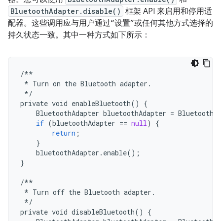
BluetoothAdapter.disable()
框架 API 来启用和停用适
配器。这些调用应与用户通过“设置”或任何其他方式选择的
持久状态一致。其中一种方式如下所示：
/**
*
Turn
on
the
Bluetooth
adapter
.
*/
private
void
enableBluetooth
()
{
BluetoothAdapter
bluetoothAdapter
=
BluetoothA
if
(
bluetoothAdapter
==
null
)
{
return
;
}
bluetoothAdapter
.
enable
();
}
/**
*
Turn
off
the
Bluetooth
adapter
.
*/
private
void
disableBluetooth
()
{