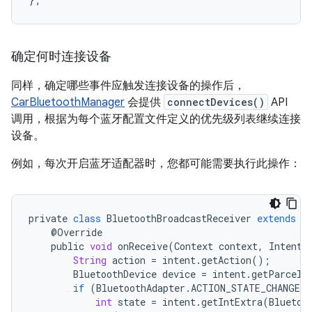
确定何时连接设备
同样，确定哪些事件应触发连接设备的操作后，
CarBluetoothManager
会提供
connectDevices()
API
调用，根据为每个蓝牙配置文件定义的优先级列表继续连接
设备。
例如，每次开启蓝牙适配器时，您都可能需要执行此操作：
private
class
BluetoothBroadcastReceiver
extends
B
@
Override
public
void
onReceive
(
Context
context
,
Intent
String
action
=
intent
.
getAction
();
BluetoothDevice
device
=
intent
.
getParcela
if
(
BluetoothAdapter
.
ACTION_STATE_CHANGED
.
int
state
=
intent
.
getIntExtra
(
Bluetoo