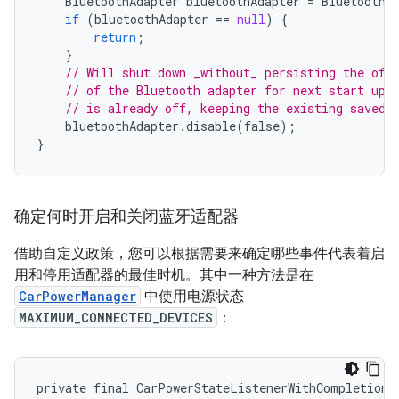
BluetoothAdapter
bluetoothAdapter
=
BluetoothA
if
(
bluetoothAdapter
==
null
)
{
return
;
}
// Will shut down _without_ persisting the off
// of the Bluetooth adapter for next start up.
// is already off, keeping the existing saved 
bluetoothAdapter
.
disable
(
false
);
}
确定何时开启和关闭蓝牙适配器
借助自定义政策，您可以根据需要来确定哪些事件代表着启
用和停用适配器的最佳时机。其中一种方法是在
CarPowerManager
中使用电源状态
MAXIMUM_CONNECTED_DEVICES
：
private final CarPowerStateListenerWithCompletion m