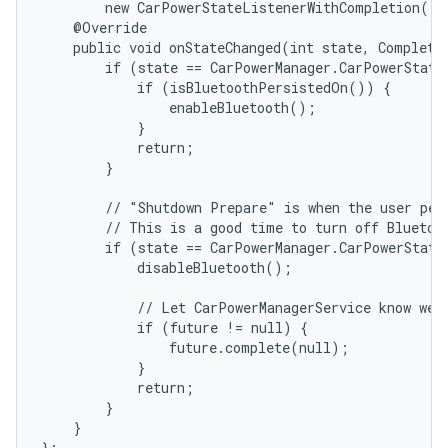
        new CarPowerStateListenerWithCompletion() {
    @Override

    public void onStateChanged(int state, Completab
        if (state == CarPowerManager.CarPowerStateL
            if (isBluetoothPersistedOn()) {

                enableBluetooth();

            }

            return;

        }

        // "Shutdown Prepare" is when the user perc
        // This is a good time to turn off Bluetoot
        if (state == CarPowerManager.CarPowerState
            disableBluetooth();

            // Let CarPowerManagerService know we'r
            if (future != null) {

                future.complete(null);

            }

            return;

        }

    }

};