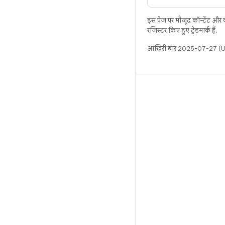
इस पेज पर मौजूद कॉन्टेंट और
रजिस्टर किए हुए ट्रेडमार्क हैं.
आखिरी बार 2025-07-27 (UT
बिल्ड
Android डेटा संग्रह स्थान
इस्तेमाल संबंधी ज़रूरी बातें
डाउनलोड करने का तरीका
बाइनरी की झलक देखें
फ़ैक्ट्री इमेज
ड्राइवर बाइनरी
GitHub