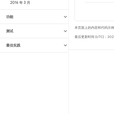
2016 年 3 月
功能
本页面上的内容和代码示
测试
最后更新时间 (UTC)：2026
最佳实践
构建
Android 代码库
要求
下载
预览二进制文件
出厂映像
驱动程序二进制文件