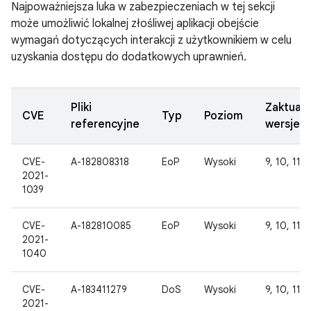
Najpoważniejsza luka w zabezpieczeniach w tej sekcji
może umożliwić lokalnej złośliwej aplikacji obejście
wymagań dotyczących interakcji z użytkownikiem w celu
uzyskania dostępu do dodatkowych uprawnień.
Pliki
Zaktual
CVE
Typ
Poziom
referencyjne
wersje 
CVE-
A-182808318
EoP
Wysoki
9, 10, 11, 
2021-
1039
CVE-
A-182810085
EoP
Wysoki
9, 10, 11, 
2021-
1040
CVE-
A-183411279
DoS
Wysoki
9, 10, 11, 
2021-