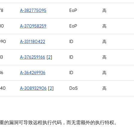
78
A-382775095
EoP
高
80
A-370958259
EoP
高
090
A-331180422
ID
高
83
A-376259166
[
2
]
ID
高
86
A-364269936
ID
高
740
A-308932906
[
2
]
DoS
高
重的漏洞可导致远程执行代码，而无需额外的执行特权。