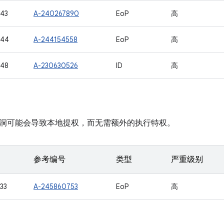
43
A-240267890
EoP
高
944
A-244154558
EoP
高
948
A-230630526
ID
高
洞可能会导致本地提权，而无需额外的执行特权。
参考编号
类型
严重级别
33
A-245860753
EoP
高