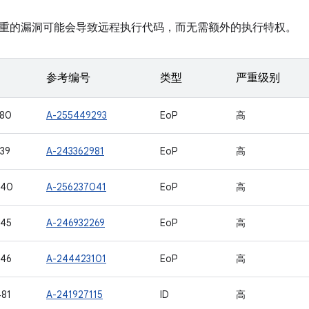
重的漏洞可能会导致远程执行代码，而无需额外的执行特权。
参考编号
类型
严重级别
680
A-255449293
EoP
高
39
A-243362981
EoP
高
940
A-256237041
EoP
高
945
A-246932269
EoP
高
946
A-244423101
EoP
高
81
A-241927115
ID
高