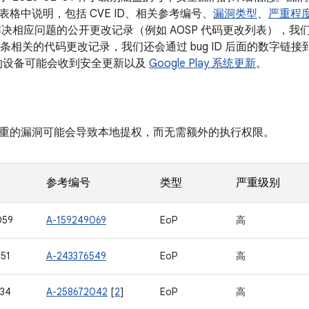
格中说明，包括 CVE ID、相关参考编号、
漏洞类型
、
严重程
决相应问题的公开更改记录（例如 AOSP 代码更改列表），我们会将
有多条相关的代码更改记录，我们还会通过 bug ID 后面的数字链接到
本的设备可能会收到安全更新以及
Google Play 系统更新
。
重的漏洞可能会导致本地提权，而无需额外的执行权限。
参考编号
类型
严重级别
059
A-159249069
EoP
高
51
A-243376549
EoP
高
34
A-258672042
[
2
]
EoP
高