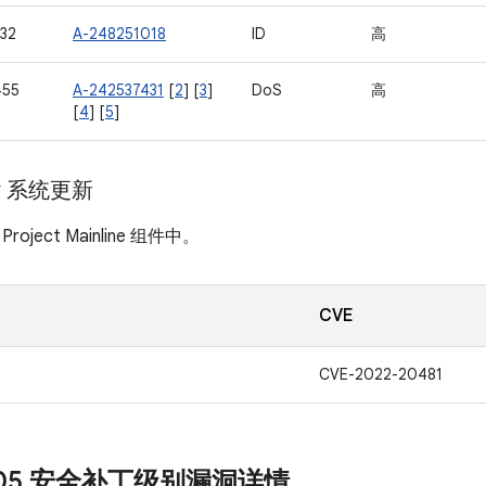
32
A-248251018
ID
高
455
A-242537431
[
2
] [
3
]
DoS
高
[
4
] [
5
]
ay 系统更新
ject Mainline 组件中。
CVE
CVE-2022-20481
2-05 安全补丁级别漏洞详情