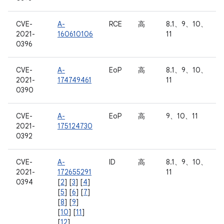
CVE-
A-
RCE
高
8.1、9、10、
2021-
160610106
11
0396
CVE-
A-
EoP
高
8.1、9、10、
2021-
174749461
11
0390
CVE-
A-
EoP
高
9、10、11
2021-
175124730
0392
CVE-
A-
ID
高
8.1、9、10、
2021-
172655291
11
0394
[
2
] [
3
] [
4
]
[
5
] [
6
] [
7
]
[
8
] [
9
]
[
10
] [
11
]
[
12
]