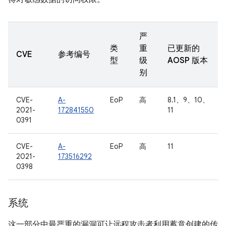
严
类
重
已更新的
CVE
参考编号
型
级
AOSP 版本
别
CVE-
A-
EoP
高
8.1、9、10、
2021-
172841550
11
0391
CVE-
A-
EoP
高
11
2021-
173516292
0398
系统
这一部分中最严重的漏洞可让远程攻击者利用蓄意创建的传