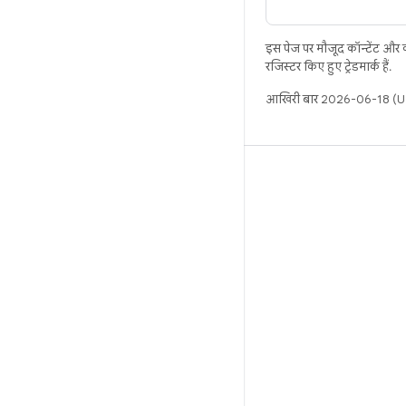
इस पेज पर मौजूद कॉन्टेंट और
रजिस्टर किए हुए ट्रेडमार्क हैं.
आखिरी बार 2026-06-18 (UT
बिल्ड
Android डेटा संग्रह स्थान
इस्तेमाल संबंधी ज़रूरी बातें
डाउनलोड करने का तरीका
बाइनरी की झलक देखें
फ़ैक्ट्री इमेज
ड्राइवर बाइनरी
GitHub