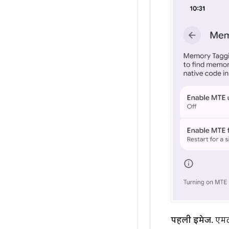
पहली इमेज.
एमटी