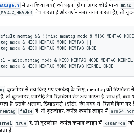
essage.h
में तय किया गया) को पढ़ना होगा. अगर कोई मान्य
misc
_MAGIC_HEADER
मैच करता है और वर्शन नंबर काम करता है), तो बूट
default_memtag && !(misc.memtag_mode & MISC_MEMTAG_MODE
tag_mode & MISC_MEMTAG_MODE_MEMTAG ||

tag_mode & MISC_MEMTAG_MODE_MEMTAG_ONCE

nel = misc.memtag_mode & MISC_MEMTAG_MODE_MEMTAG_KERNEL 
mtag_mode & MISC_MEMTAG_MODE_MEMTAG_KERNEL_ONCE
ag
बूटलोडर से तय किए गए एसकेयू के लिए, memtag की डिफ़ॉल्ट सेटि
है, तो बूटलोडर, एमटीई टैग रिज़र्वेशन सेट अप करता है. साथ ही, कम 
रता है. इसके अलावा, डिवाइसट्री (डीटी) की मदद से, रिज़र्व किए गए टै
memtag
false
है, तो बूटलोडर, कर्नेल कमांड लाइन में
arm64.no
ernel
true
है, तो बूटलोडर, कर्नल कमांड लाइन में
kasan=on
जोड
़ता है.