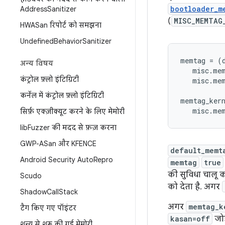
bootloader_m
Address
Sanitizer
(
MISC_MEMTAG
HWASan रिपोर्ट को समझना
Undefined
Behavior
Sanitizer
memtag = (
अन्य विषय
   misc.mem
कंट्रोल फ़्लो इंटिग्रिटी
   misc.mem
कर्नेल में कंट्रोल फ़्लो इंटिग्रिटी
memtag_ker
   misc.me
सिर्फ़ एक्ज़ीक्यूट करने के लिए मेमोरी
lib
Fuzzer की मदद से फ़ज़ करना
GWP-ASan और KFENCE
default_memt
Android Security Auto
Repro
memtag
true
की सुविधा चालू क
Scudo
को देता है. अगर
Shadow
Call
Stack
अगर
memtag_k
टैग किए गए पॉइंटर
kasan=off
जोड
शून्य से शुरू की गई मेमोरी