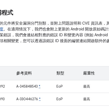
補程式
的元件將安全漏洞分門別類，並附上問題說明和 CVE 資訊表，
度
。在適用情況下，我們也會附上更新的 Android 開放原始碼計畫
錯誤，我們會連結相對應的錯誤 ID 和變更內容 (例如 Androi
項相關變更，您可以透過該錯誤 ID 後面的編號連結開啟額外的
參考資料
類型
嚴重性
092
A-345848543
*
EoP
最高
093
A-330446276
*
EoP
最高