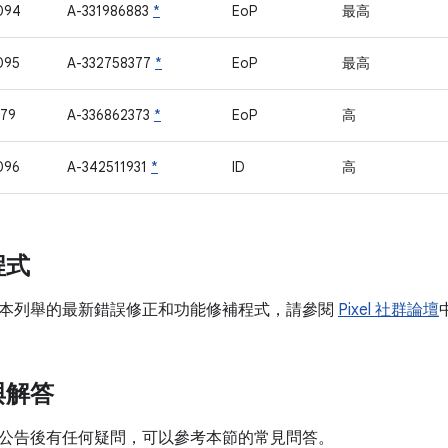
094
A-331986883
*
EoP
最高
095
A-332758377
*
EoP
最高
79
A-336862373
*
EoP
高
096
A-342511931
*
ID
高
程式
本列舉的最新錯誤修正和功能修補程式，請參閱
Pixel 社群論壇
與解答
公告後有任何疑問，可以參考本節的常見問答。