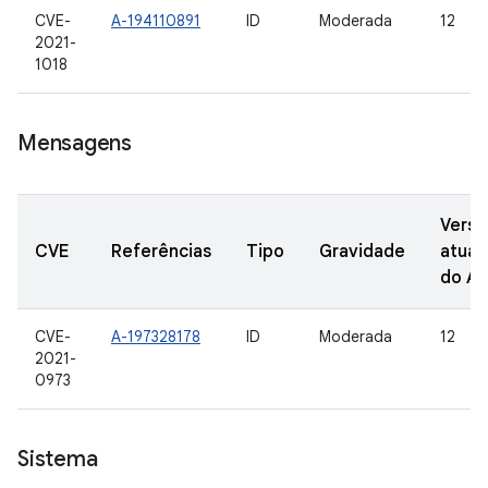
CVE-
A-194110891
ID
Moderada
12
2021-
1018
Mensagens
Versõ
CVE
Referências
Tipo
Gravidade
atual
do A
CVE-
A-197328178
ID
Moderada
12
2021-
0973
Sistema