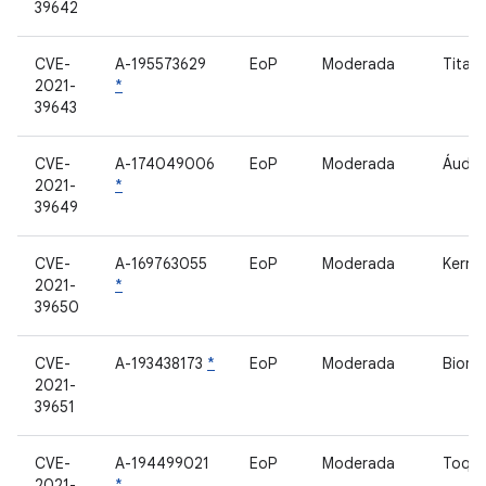
39642
CVE-
A-195573629
EoP
Moderada
Titan
2021-
*
39643
CVE-
A-174049006
EoP
Moderada
Áudio
2021-
*
39649
CVE-
A-169763055
EoP
Moderada
Kernel
2021-
*
39650
CVE-
A-193438173
*
EoP
Moderada
Biome
2021-
39651
CVE-
A-194499021
EoP
Moderada
Toqu
2021-
*