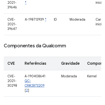
2021-
*
inicia
39646
CVE-
A-198713939
*
ID
Moderada
Carre
2021-
inicia
39647
Componentes da Qualcomm
CVE
Referências
Gravidade
Compone
CVE-
A-190408641
Moderada
Kernel
2021-
QC-
30298
CR#2873209
[
2
]