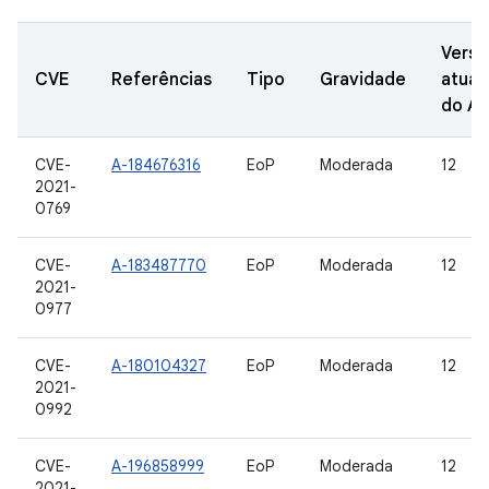
Versõ
CVE
Referências
Tipo
Gravidade
atual
do A
CVE-
A-184676316
EoP
Moderada
12
2021-
0769
CVE-
A-183487770
EoP
Moderada
12
2021-
0977
CVE-
A-180104327
EoP
Moderada
12
2021-
0992
CVE-
A-196858999
EoP
Moderada
12
2021-