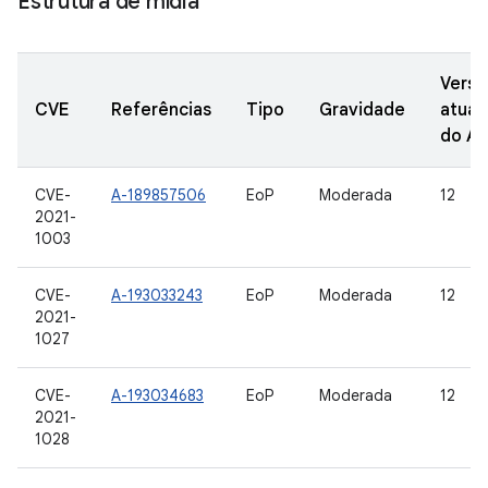
Estrutura de mídia
Versõ
CVE
Referências
Tipo
Gravidade
atual
do A
CVE-
A-189857506
EoP
Moderada
12
2021-
1003
CVE-
A-193033243
EoP
Moderada
12
2021-
1027
CVE-
A-193034683
EoP
Moderada
12
2021-
1028