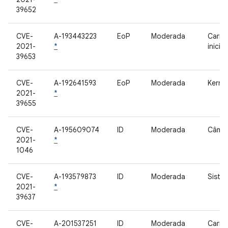
39652
CVE-
A-193443223
EoP
Moderada
Carre
2021-
*
inicia
39653
CVE-
A-192641593
EoP
Moderada
Kernel
2021-
*
39655
CVE-
A-195609074
ID
Moderada
Câme
2021-
*
1046
CVE-
A-193579873
ID
Moderada
Siste
2021-
*
39637
CVE-
A-201537251
ID
Moderada
Carre