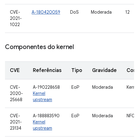
CVE-
A-180420059
DoS
Moderada
12
2021-
1022
Componentes do kernel
CVE
Referências
Tipo
Gravidade
Com
CVE-
A-190228658
EoP
Moderada
Kernel
2020-
Kernel
25668
upstream
CVE-
A-188883590
EoP
Moderada
NFC
2021-
Kernel
23134
upstream