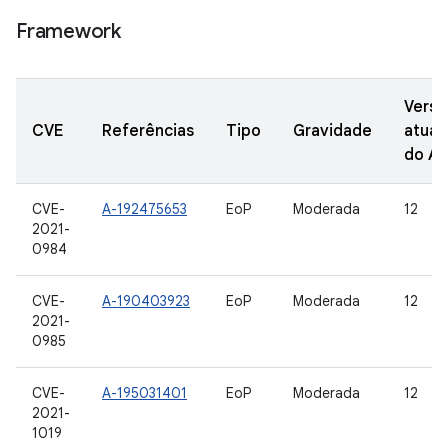
Framework
Versõ
CVE
Referências
Tipo
Gravidade
atual
do A
CVE-
A-192475653
EoP
Moderada
12
2021-
0984
CVE-
A-190403923
EoP
Moderada
12
2021-
0985
CVE-
A-195031401
EoP
Moderada
12
2021-
1019