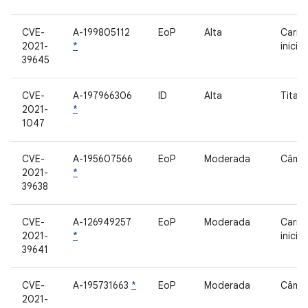
CVE-
A-199805112
EoP
Alta
Carre
2021-
*
inicia
39645
CVE-
A-197966306
ID
Alta
Titan
2021-
*
1047
CVE-
A-195607566
EoP
Moderada
Câme
2021-
*
39638
CVE-
A-126949257
EoP
Moderada
Carre
2021-
*
inicia
39641
CVE-
A-195731663
*
EoP
Moderada
Câme
2021-