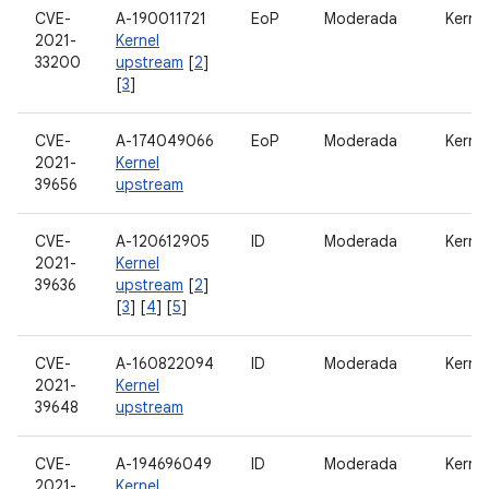
CVE-
A-190011721
EoP
Moderada
Kernel
2021-
Kernel
33200
upstream
[
2
]
[
3
]
CVE-
A-174049066
EoP
Moderada
Kernel
2021-
Kernel
39656
upstream
CVE-
A-120612905
ID
Moderada
Kernel
2021-
Kernel
39636
upstream
[
2
]
[
3
] [
4
] [
5
]
CVE-
A-160822094
ID
Moderada
Kernel
2021-
Kernel
39648
upstream
CVE-
A-194696049
ID
Moderada
Kernel
2021-
Kernel