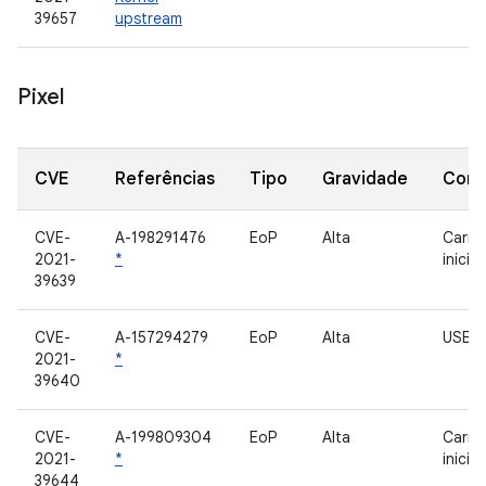
39657
upstream
Pixel
CVE
Referências
Tipo
Gravidade
Com
CVE-
A-198291476
EoP
Alta
Carre
2021-
*
inicia
39639
CVE-
A-157294279
EoP
Alta
USB
2021-
*
39640
CVE-
A-199809304
EoP
Alta
Carre
2021-
*
inicia
39644