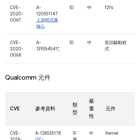
CVE-
A-
ID
中
f2fs
2020-
120551147
0067
上游程式庫
核心
CVE-
A-
ID
中
音訊驅動程
2020-
139354541
*
式
0068
Qualcomm 元件
嚴
類
CVE
參考資料
重
元件
型
性
CVE-
A-128535178
不
中
Kernel
2019-
QC-
適