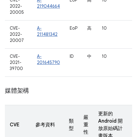
CVE-
A-
EoP
高
10
2022-
219044664
20005
CVE-
A-
EoP
高
10
2022-
211481342
20007
CVE-
A-
ID
中
10
2021-
201645790
39700
媒體架構
更新的
嚴
類
Android 開
CVE
參考資料
重
型
放原始碼計
性
畫版本