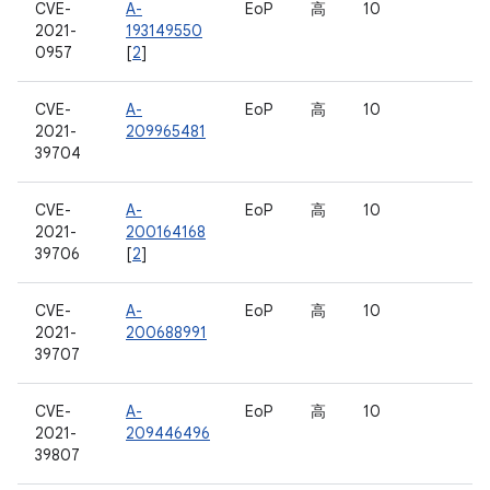
CVE-
A-
EoP
高
10
2021-
193149550
0957
[
2
]
CVE-
A-
EoP
高
10
2021-
209965481
39704
CVE-
A-
EoP
高
10
2021-
200164168
39706
[
2
]
CVE-
A-
EoP
高
10
2021-
200688991
39707
CVE-
A-
EoP
高
10
2021-
209446496
39807