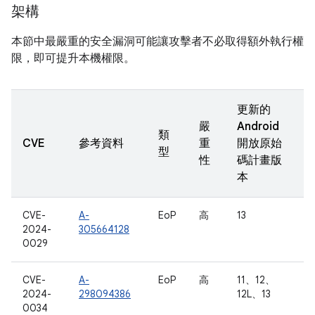
架構
本節中最嚴重的安全漏洞可能讓攻擊者不必取得額外執行權
限，即可提升本機權限。
更新的
嚴
Android
類
CVE
參考資料
重
開放原始
型
性
碼計畫版
本
CVE-
A-
EoP
高
13
2024-
305664128
0029
CVE-
A-
EoP
高
11、12、
2024-
298094386
12L、13
0034