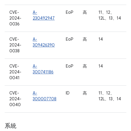
CVE-
A-
EoP
高
11、12、
2024-
230492947
12L、13、14
0036
CVE-
A-
EoP
高
14
2024-
309426390
0038
CVE-
A-
EoP
高
14
2024-
300741186
0041
CVE-
A-
ID
高
11、12、
2024-
300007708
12L、13、14
0040
系統