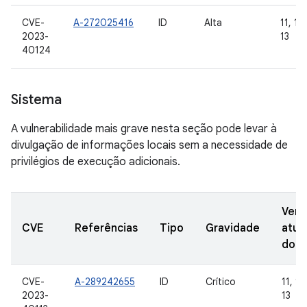
CVE-
A-272025416
ID
Alta
11, 12
2023-
13
40124
Sistema
A vulnerabilidade mais grave nesta seção pode levar à
divulgação de informações locais sem a necessidade de
privilégios de execução adicionais.
Vers
CVE
Referências
Tipo
Gravidade
atua
do 
CVE-
A-289242655
ID
Crítico
11, 12
2023-
13