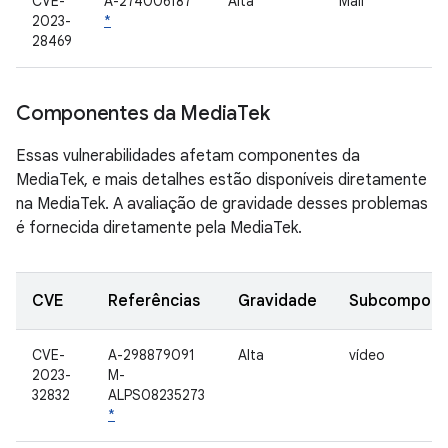
CVE-
A-274006187
Alta
Mali
2023-
*
28469
Componentes da Media
Tek
Essas vulnerabilidades afetam componentes da
MediaTek, e mais detalhes estão disponíveis diretamente
na MediaTek. A avaliação de gravidade desses problemas
é fornecida diretamente pela MediaTek.
CVE
Referências
Gravidade
Subcompone
CVE-
A-298879091
Alta
vídeo
2023-
M-
32832
ALPS08235273
*