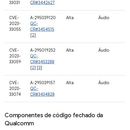
33031
CR#3442627
CVE-
A-295039120
Alta
Áudio
2023-
QC-
33055
CR#3454515
[
2
]
CVE-
A-295019252
Alta
Áudio
2023-
QC-
33059
CR#3453288
[
2
] [
3
]
CVE-
A-295039157
Alta
Áudio
2023-
QC-
33074
CR#3434828
Componentes de código fechado da
Qualcomm