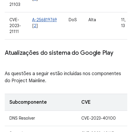
21103
CVE-
A-256819769
DoS
Alta
11, 12
2023-
[
2
]
13
21111
Atualizações do sistema do Google Play
As questões a seguir estão incluídas nos componentes
do Project Mainline.
Subcomponente
CVE
DNS Resolver
CVE-2023-40100