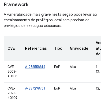
Framework
A vulnerabilidade mais grave nesta seção pode levar ao
escalonamento de privilégios local sem precisar de
privilégios de execução adicionais.
Vers
CVE
Referências
Tipo
Gravidade
atua
do A
CVE-
A-278558814
EoP
Alta
11, 12
2023-
13, 14
40106
CVE-
A-287298721
EoP
Alta
12, 12
2023-
40107