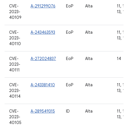
CVE-
A-291299076
EoP
Alta
11, 12
2023-
13, 14
40109
CVE-
A-243463593
EoP
Alta
11, 12
2023-
13, 14
40110
CVE-
A-272024837
EoP
Alta
14
2023-
40111
CVE-
A-243381410
EoP
Alta
11, 12
2023-
13, 14
40114
CVE-
A-289549315
ID
Alta
11, 12
2023-
13, 14
40105