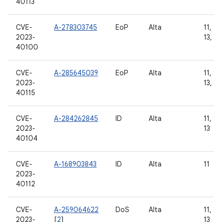
40113
CVE-
A-278303745
EoP
Alta
11, 12
2023-
13, 14
40100
CVE-
A-285645039
EoP
Alta
11, 12
2023-
13, 14
40115
CVE-
A-284262845
ID
Alta
11, 12
2023-
13
40104
CVE-
A-168903843
ID
Alta
11
2023-
40112
CVE-
A-259064622
DoS
Alta
11, 12
2023-
[
2
]
13