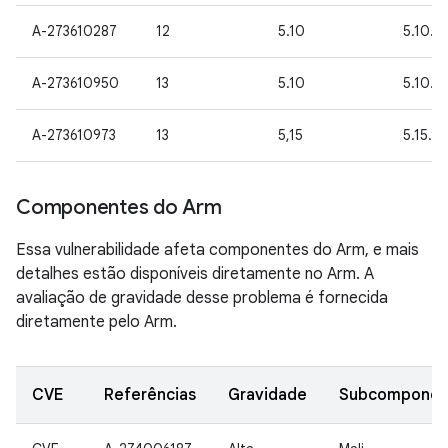
A-273610287
12
5.10
5.10.1
A-273610950
13
5.10
5.10.1
A-273610973
13
5,15
5.15.94
Componentes do Arm
Essa vulnerabilidade afeta componentes do Arm, e mais
detalhes estão disponíveis diretamente no Arm. A
avaliação de gravidade desse problema é fornecida
diretamente pelo Arm.
CVE
Referências
Gravidade
Subcomponen