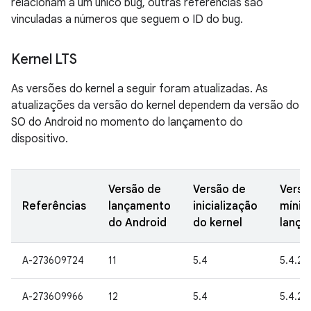
relacionam a um único bug, outras referências são
vinculadas a números que seguem o ID do bug.
Kernel LTS
As versões do kernel a seguir foram atualizadas. As
atualizações da versão do kernel dependem da versão do
SO do Android no momento do lançamento do
dispositivo.
Versão de
Versão de
Versã
Referências
lançamento
inicialização
mínim
do Android
do kernel
lança
A-273609724
11
5.4
5.4.23
A-273609966
12
5.4
5.4.23