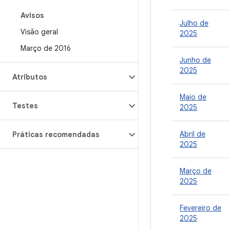
Avisos
Julho de
Visão geral
2025
Março de 2016
Junho de
2025
Atributos
Maio de
Testes
2025
Abril de
Práticas recomendadas
2025
Março de
2025
Fevereiro de
2025