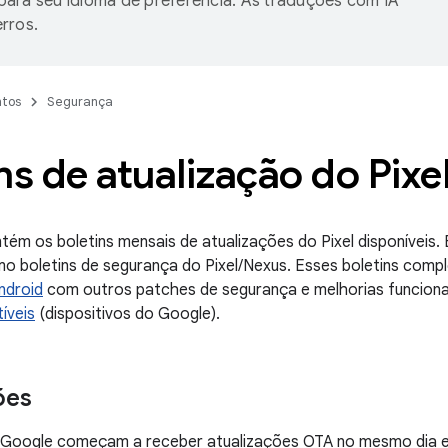
ara seu idioma de preferência. As traduções com IA
rros.
tos
Segurança
ns de atualização do Pixe
tém os boletins mensais de atualizações do Pixel disponíveis.
o boletins de segurança do Pixel/Nexus. Esses boletins com
ndroid
com outros patches de segurança e melhorias funcion
íveis
(dispositivos do Google).
ões
s Google começam a receber atualizações OTA no mesmo dia e