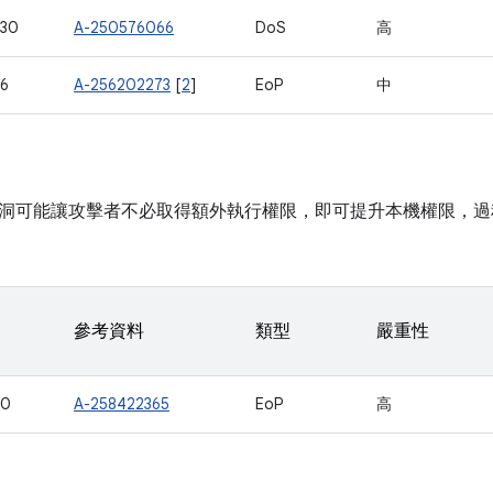
930
A-250576066
DoS
高
16
A-256202273
[
2
]
EoP
中
洞可能讓攻擊者不必取得額外執行權限，即可提升本機權限，過
參考資料
類型
嚴重性
10
A-258422365
EoP
高