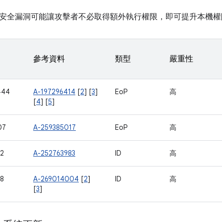
安全漏洞可能讓攻擊者不必取得額外執行權限，即可提升本機權
參考資料
類型
嚴重性
444
A-197296414
[
2
] [
3
]
EoP
高
[
4
] [
5
]
07
A-259385017
EoP
高
12
A-252763983
ID
高
18
A-269014004
[
2
]
ID
高
[
3
]