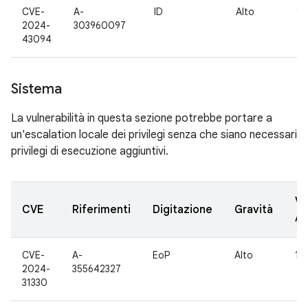
CVE-
A-
ID
Alto
13
2024-
303960097
43094
Sistema
La vulnerabilità in questa sezione potrebbe portare a
un'escalation locale dei privilegi senza che siano necessari
privilegi di esecuzione aggiuntivi.
Ve
CVE
Riferimenti
Digitazione
Gravità
A
CVE-
A-
EoP
Alto
13
2024-
355642327
31330