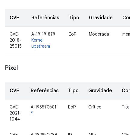
CVE
Referências
Tipo
Gravidade
Comp
CVE-
A-191191879
EoP
Moderada
memór
2018-
Kernel
25015
upstream
Pixel
CVE
Referências
Tipo
Gravidade
Comp
CVE-
A-195570681
EoP
Crítico
Titan-
2021-
*
1044
CVE-
A-182950799
ID
Alta
Câmer