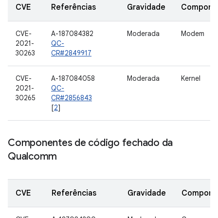
CVE
Referências
Gravidade
Compone
CVE-
A-187084382
Moderada
Modem
2021-
QC-
30263
CR#2849917
CVE-
A-187084058
Moderada
Kernel
2021-
QC-
30265
CR#2856843
[
2
]
Componentes de código fechado da
Qualcomm
CVE
Referências
Gravidade
Compone