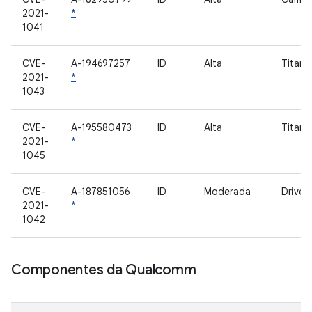
2021-
*
1041
CVE-
A-194697257
ID
Alta
Titan-
2021-
*
1043
CVE-
A-195580473
ID
Alta
Titan-
2021-
*
1045
CVE-
A-187851056
ID
Moderada
Driver
2021-
*
1042
Componentes da Qualcomm