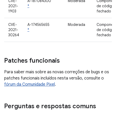
CVE-
A-187084300
Moderada
Componen
2021-
*
de código
1903
fechado
CVE-
A-174565655
Moderada
Componen
2021-
*
de código
30264
fechado
Patches funcionais
Para saber mais sobre as novas correções de bugs e os
patches funcionais incluídos nesta versão, consulte o
fórum da Comunidade Pixel
.
Perguntas e respostas comuns