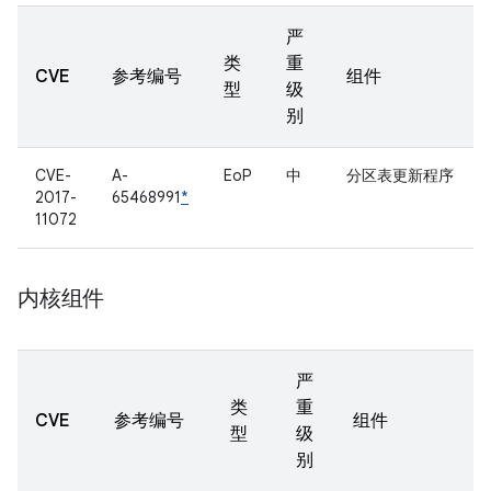
严
类
重
CVE
参考编号
组件
型
级
别
CVE-
A-
EoP
中
分区表更新程序
2017-
65468991
*
11072
内核组件
严
类
重
CVE
参考编号
组件
型
级
别