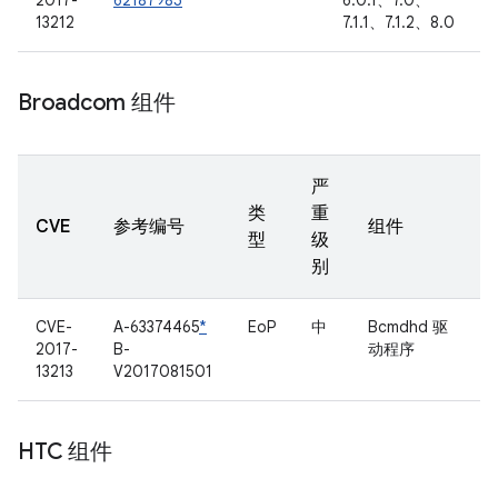
2017-
62187985
6.0.1、7.0、
13212
7.1.1、7.1.2、8.0
Broadcom 组件
严
类
重
CVE
参考编号
组件
型
级
别
CVE-
A-63374465
*
EoP
中
Bcmdhd 驱
2017-
B-
动程序
13213
V2017081501
HTC 组件