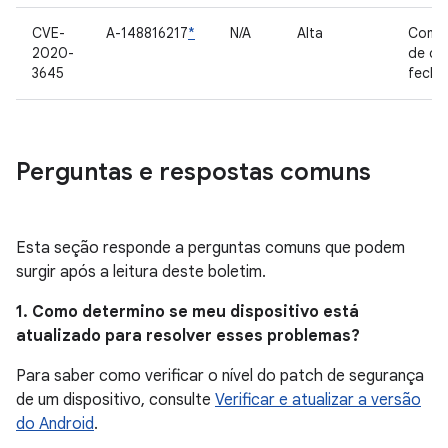
CVE-
A-148816217
*
N/A
Alta
Comp
2020-
de có
3645
fecha
Perguntas e respostas comuns
Esta seção responde a perguntas comuns que podem
surgir após a leitura deste boletim.
1. Como determino se meu dispositivo está
atualizado para resolver esses problemas?
Para saber como verificar o nível do patch de segurança
de um dispositivo, consulte
Verificar e atualizar a versão
do Android
.