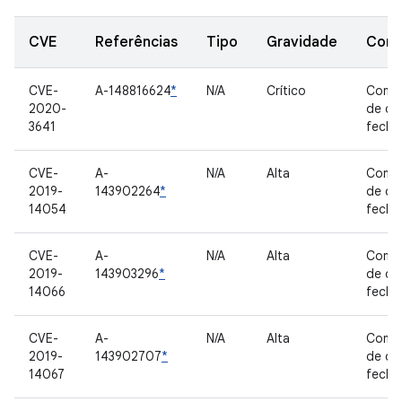
CVE
Referências
Tipo
Gravidade
Com
CVE-
A-148816624
*
N/A
Crítico
Comp
2020-
de có
3641
fecha
CVE-
A-
N/A
Alta
Comp
2019-
143902264
*
de có
14054
fecha
CVE-
A-
N/A
Alta
Comp
2019-
143903296
*
de có
14066
fecha
CVE-
A-
N/A
Alta
Comp
2019-
143902707
*
de có
14067
fecha