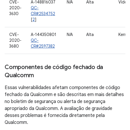
CVE-
A-148816037
N/A
Alta
Vídeo
2020-
QC-
3630
CR#2534752
[
2
]
CVE-
A-144350801
N/A
Alta
Kernel
2020-
QC-
3680
CR#2597382
Componentes de código fechado da
Qualcomm
Essas vulnerabilidades afetam componentes de código
fechado da Qualcomm e são descritas em mais detalhes
no boletim de segurança ou alerta de segurança
apropriado da Qualcomm. A avaliação de gravidade
desses problemas é fornecida diretamente pela
Qualcomm.