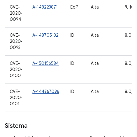
CVE-
A-148223871
EoP
Alta
9, 10
2020-
0094
CVE-
A-148705132
ID
Alta
8.0, 8
2020-
0093
CVE-
A-150156584
ID
Alta
8.0, 8
2020-
0100
CVE-
A-144767096
ID
Alta
8.0, 8
2020-
0101
Sistema