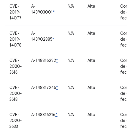
CVE-
A-
N/A
Alta
Comp
2019-
143903001
*
de có
14077
fecha
CVE-
A-
N/A
Alta
Comp
2019-
143902885
*
de có
14078
fecha
CVE-
A-148816292
*
N/A
Alta
Comp
2020-
de có
3616
fecha
CVE-
A-148817245
*
N/A
Alta
Comp
2020-
de có
3618
fecha
CVE-
A-148816216
*
N/A
Alta
Comp
2020-
de có
3633
fecha