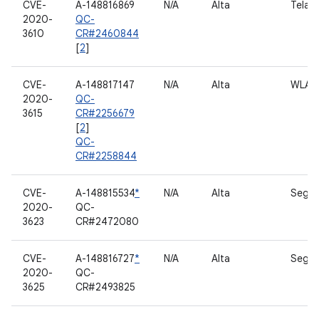
CVE-
A-148816869
N/A
Alta
Tela
2020-
QC-
3610
CR#2460844
[
2
]
CVE-
A-148817147
N/A
Alta
WLAN
2020-
QC-
3615
CR#2256679
[
2
]
QC-
CR#2258844
CVE-
A-148815534
*
N/A
Alta
Segur
2020-
QC-
3623
CR#2472080
CVE-
A-148816727
*
N/A
Alta
Segur
2020-
QC-
3625
CR#2493825