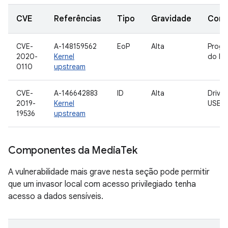
CVE
Referências
Tipo
Gravidade
Com
CVE-
A-148159562
EoP
Alta
Progr
2020-
Kernel
do ke
0110
upstream
CVE-
A-146642883
ID
Alta
Drive
2019-
Kernel
USB
19536
upstream
Componentes da Media
Tek
A vulnerabilidade mais grave nesta seção pode permitir
que um invasor local com acesso privilegiado tenha
acesso a dados sensíveis.