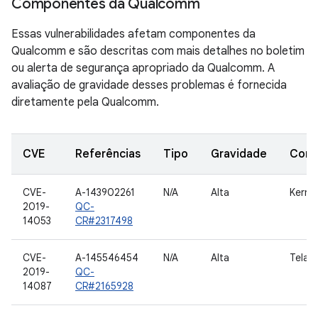
Componentes da Qualcomm
Essas vulnerabilidades afetam componentes da
Qualcomm e são descritas com mais detalhes no boletim
ou alerta de segurança apropriado da Qualcomm. A
avaliação de gravidade desses problemas é fornecida
diretamente pela Qualcomm.
CVE
Referências
Tipo
Gravidade
Com
CVE-
A-143902261
N/A
Alta
Kernel
2019-
QC-
14053
CR#2317498
CVE-
A-145546454
N/A
Alta
Tela
2019-
QC-
14087
CR#2165928