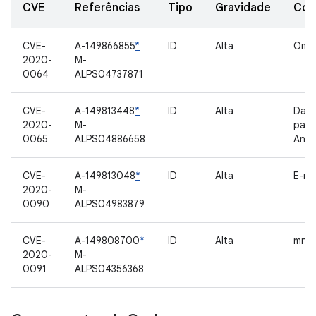
CVE
Referências
Tipo
Gravidade
Com
CVE-
A-149866855
*
ID
Alta
Oma
2020-
M-
0064
ALPS04737871
CVE-
A-149813448
*
ID
Alta
Dae
2020-
M-
paco
0065
ALPS04886658
Andr
CVE-
A-149813048
*
ID
Alta
E-ma
2020-
M-
0090
ALPS04983879
CVE-
A-149808700
*
ID
Alta
mnld
2020-
M-
0091
ALPS04356368