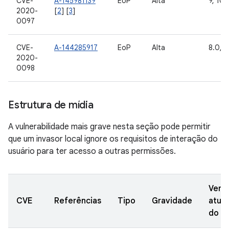
CVE-
A-145981139
EoP
Alta
9, 10
2020-
[
2
] [
3
]
0097
CVE-
A-144285917
EoP
Alta
8.0, 8
2020-
0098
Estrutura de mídia
A vulnerabilidade mais grave nesta seção pode permitir
que um invasor local ignore os requisitos de interação do
usuário para ter acesso a outras permissões.
Vers
CVE
Referências
Tipo
Gravidade
atual
do A