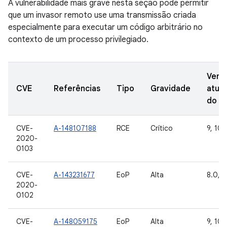
A vulnerabilidade mais grave nesta seção pode permitir
que um invasor remoto use uma transmissão criada
especialmente para executar um código arbitrário no
contexto de um processo privilegiado.
Vers
CVE
Referências
Tipo
Gravidade
atual
do A
CVE-
A-148107188
RCE
Crítico
9, 10
2020-
0103
CVE-
A-143231677
EoP
Alta
8.0, 8
2020-
0102
CVE-
A-148059175
EoP
Alta
9, 10