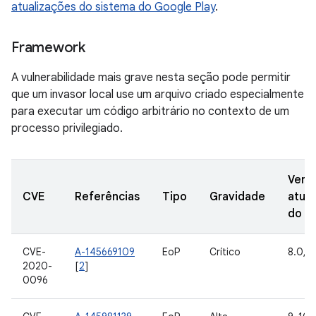
atualizações do sistema do Google Play
.
Framework
A vulnerabilidade mais grave nesta seção pode permitir
que um invasor local use um arquivo criado especialmente
para executar um código arbitrário no contexto de um
processo privilegiado.
Vers
CVE
Referências
Tipo
Gravidade
atual
do A
CVE-
A-145669109
EoP
Crítico
8.0, 8
2020-
[
2
]
0096