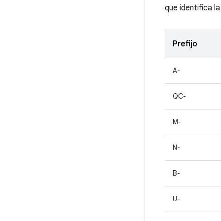
que identifica l
Prefijo
A-
QC-
M-
N-
B-
U-