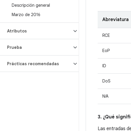
Descripción general
Marzo de 2016
Abreviatura
Atributos
RCE
Prueba
EoP
Prácticas recomendadas
ID
DoS
N/A
3. ¿Qué signif
Las entradas d