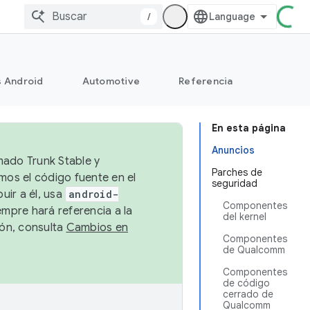
/
s Android
Automotive
Referencia
En esta página
Anuncios
mado Trunk Stable y
Parches de
emos el código fuente en el
seguridad
uir a él, usa
android-
Componentes
empre hará referencia a la
del kernel
ión, consulta
Cambios en
Componentes
de Qualcomm
Componentes
de código
cerrado de
Qualcomm