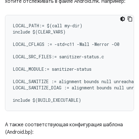
хотите отслеживать в файле Android.mk. Например:
LOCAL_PATH:= $(call my-dir)

include $(CLEAR_VARS)

LOCAL_CFLAGS := -std=c11 -Wall -Werror -O0

LOCAL_SRC_FILES:= sanitizer-status.c

LOCAL_MODULE:= sanitizer-status

LOCAL_SANITIZE := alignment bounds null unreachable
LOCAL_SANITIZE_DIAG := alignment bounds null unrea
А также соответствующая конфигурация шаблона
(Android.bp):