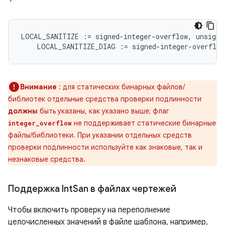
LOCAL_SANITIZE
:=
signed
-
integer
-
overflow
,
unsigne
LOCAL_SANITIZE_DIAG
:=
signed
-
integer
-
overflow
Внимание
: для статических бинарных файлов/
библиотек отдельные средства проверки подлинности
должны
быть указаны, как указано выше; флаг
не поддерживает статические бинарные
integer_overflow
файлы/библиотеки. При указании отдельных средств
проверки подлинности используйте как знаковые, так и
незнаковые средства.
Поддержка Int
San в файлах чертежей
Чтобы включить проверку на переполнение
целочисленных значений в файле шаблона, например,