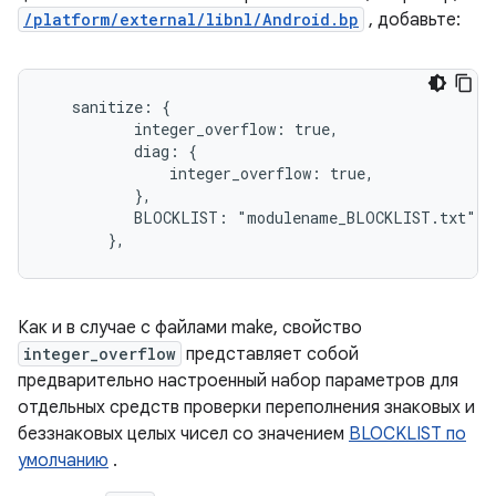
/platform/external/libnl/Android.bp
, добавьте:
   sanitize: {

          integer_overflow: true,

          diag: {

              integer_overflow: true,

          },

          BLOCKLIST: "modulename_BLOCKLIST.txt",

       },
Как и в случае с файлами make, свойство
integer_overflow
представляет собой
предварительно настроенный набор параметров для
отдельных средств проверки переполнения знаковых и
беззнаковых целых чисел со значением
BLOCKLIST по
умолчанию
.