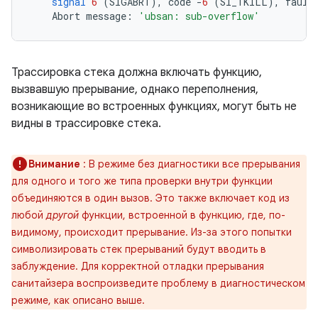
signal
6
(
SIGABRT
),
code
-
6
(
SI_TKILL
),
fault
Abort
message
:
'ubsan: sub-overflow'
Трассировка стека должна включать функцию,
вызвавшую прерывание, однако переполнения,
возникающие во встроенных функциях, могут быть не
видны в трассировке стека.
Внимание
: В режиме без диагностики все прерывания
для одного и того же типа проверки внутри функции
объединяются в один вызов. Это также включает код из
любой
другой
функции, встроенной в функцию, где, по-
видимому, происходит прерывание. Из-за этого попытки
символизировать стек прерываний будут вводить в
заблуждение. Для корректной отладки прерывания
санитайзера воспроизведите проблему в диагностическом
режиме, как описано выше.