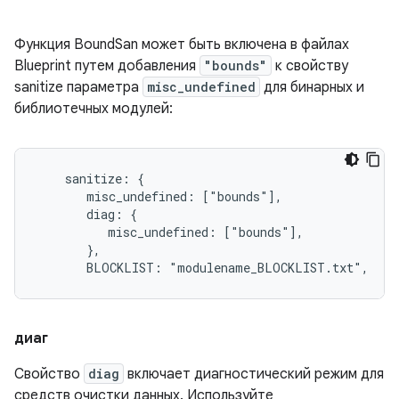
Функция BoundSan может быть включена в файлах
Blueprint путем добавления
"bounds"
к свойству
sanitize параметра
misc_undefined
для бинарных и
библиотечных модулей:
    sanitize: {

       misc_undefined: ["bounds"],

       diag: {

          misc_undefined: ["bounds"],

       },

       BLOCKLIST: "modulename_BLOCKLIST.txt",
диаг
Свойство
diag
включает диагностический режим для
средств очистки данных. Используйте