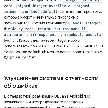
санитайзеров. integer включает
zero
,
signed-integer-overflow
и
unsigned-
integer-overflow
.
default-ub
включает проверки,
которые имеют минимальные проблемы с
производительностью компилятора:
bool, integer-
divide-by-zero, return, returns-nonnull-
attribute, shift-exponent, unreachable and vla-
bound
. Класс санитайзера integer можно
использовать с SANITIZE_TARGET и LOCAL_SANITIZE, в
то время как default-ub можно использовать только с
SANITIZE_TARGET.
Улучшенная система отчетности
об ошибках
В стандартной реализации UBSan в Android при
возникновении неопределенного поведения