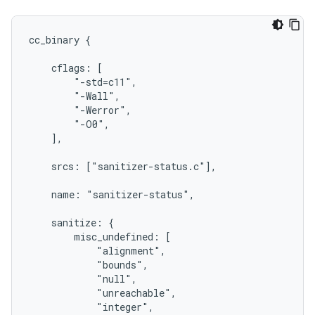
cc_binary {

    cflags: [

        "-std=c11",

        "-Wall",

        "-Werror",

        "-O0",

    ],

    srcs: ["sanitizer-status.c"],

    name: "sanitizer-status",

    sanitize: {

        misc_undefined: [

            "alignment",

            "bounds",

            "null",

            "unreachable",

            "integer",
