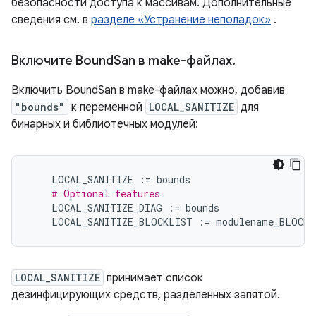
безопасности доступа к массивам. Дополнительные
сведения см. в
разделе «Устранение неполадок»
.
Включите Bound
San в make-файлах
.
Включить BoundSan в make-файлах можно, добавив
"bounds"
к переменной
LOCAL_SANITIZE
для
бинарных и библиотечных модулей:
LOCAL_SANITIZE
:=
bounds
# Optional features
LOCAL_SANITIZE_DIAG
:=
bounds
LOCAL_SANITIZE_BLOCKLIST
:=
modulename_BLOCKL
LOCAL_SANITIZE
принимает список
дезинфицирующих средств, разделенных запятой.