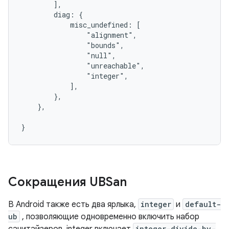
        ],

        diag: {

            misc_undefined: [

                "alignment",

                "bounds",

                "null",

                "unreachable",

                "integer",

            ],

        },

    },

Сокращения UBSan
В Android также есть два ярлыка,
integer
и
default-
ub
, позволяющие одновременно включить набор
integer-divide-by-