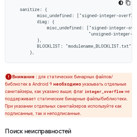
   sanitize: {

          misc_undefined: ["signed-integer-overflow
          diag: {

              misc_undefined: ["signed-integer-over
                               "unsigned-integer-ov
          },

          BLOCKLIST: "modulename_BLOCKLIST.txt",

       },
Внимание
: для статических бинарных файлов/
библиотек в Android 9
необходимо
указывать отдельные
санитайзеры, как указано выше; флаг
не
integer_overflow
поддерживает статические бинарные файлы/библиотеки.
При указании отдельных санитайзеров используйте как
подписанные, так и неподписанные.
Поиск неисправностей