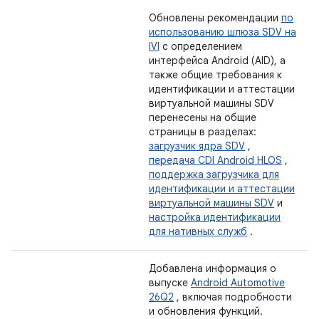
Обновлены рекомендации
по
использованию шлюза SDV на
IVI
с определением
интерфейса Android (AID), а
также общие требования к
идентификации и аттестации
виртуальной машины SDV
перенесены на общие
страницы в разделах:
загрузчик ядра SDV
,
передача CDI Android HLOS
,
поддержка загрузчика для
идентификации и аттестации
виртуальной машины SDV
и
настройка идентификации
для нативных служб
.
Добавлена ​​информация о
выпуске
Android Automotive
26Q2
, включая подробности
и обновления функций.