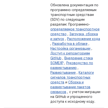
Обновлена ​​документация по
программно-определяемым
транспортным средствам
(SDV) по следующим
разделам: Программно-
определяемое транспортное
средство
,
Загрузка, сборка
и запуск
,
Расположение кода
,
Разработка в облаке
,
Настройка организации
,
Доступ к репозиториям
GitHub
,
Внедрение стека
SOME/IP
,
Руководство по
развертыванию
,
Развертывание
,
Каталоги
сигналов транспортных
средств
и
Сборка и
развертывание пакетов
сервисов
, с учетом миграции
на GitHub и упрощенного
доступа к исходному коду.