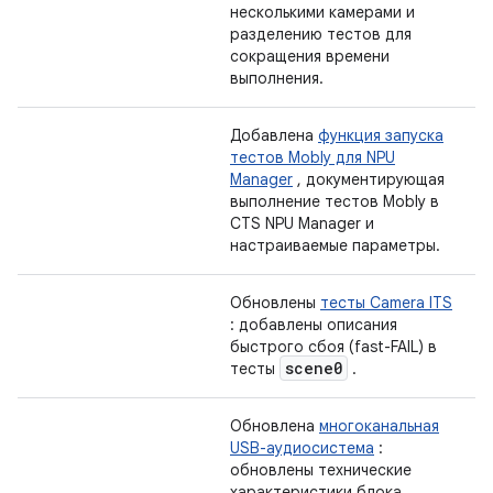
несколькими камерами и
разделению тестов для
сокращения времени
выполнения.
Добавлена
​​функция запуска
тестов Mobly для NPU
Manager
, документирующая
выполнение тестов Mobly в
CTS NPU Manager и
настраиваемые параметры.
Обновлены
тесты Camera ITS
: добавлены описания
быстрого сбоя (fast-FAIL) в
scene0
тесты
.
Обновлена
​​многоканальная
USB-аудиосистема
:
обновлены технические
характеристики блока