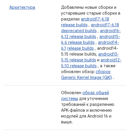
Архитектура
Добавлены новые сборки и
устаревшие старые сборки в
разделах
android17-6.18
release builds
,
android17-6.18
deprecated builds
,
android16-
6.12 release builds
,
android15-
6.6 release builds
,
android14-
6.1
release builds
, android14-
5.15 release builds,
android13-
5.15 release builds
и
android12-
5.10 release builds
, а также
обновлен обзор
сборок
Generic Kernel Image (GKI)
.
Обновлен
образ общей
системы
для уточнения
требований к разделению
APK-файлов и включению
модулей для Android 16 и
выше.