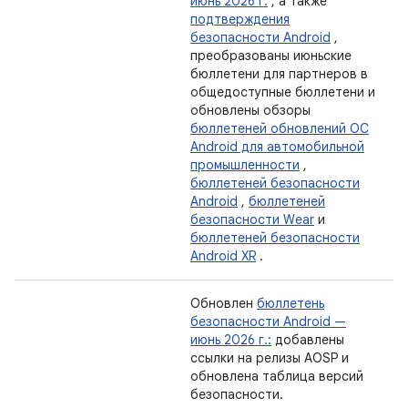
июнь 2026 г.
, а также
подтверждения
безопасности Android
,
преобразованы июньские
бюллетени для партнеров в
общедоступные бюллетени и
обновлены обзоры
бюллетеней обновлений ОС
Android для автомобильной
промышленности
,
бюллетеней безопасности
Android
,
бюллетеней
безопасности Wear
и
бюллетеней безопасности
Android XR
.
Обновлен
бюллетень
безопасности Android —
июнь 2026 г.:
добавлены
ссылки на релизы AOSP и
обновлена ​​таблица версий
безопасности.