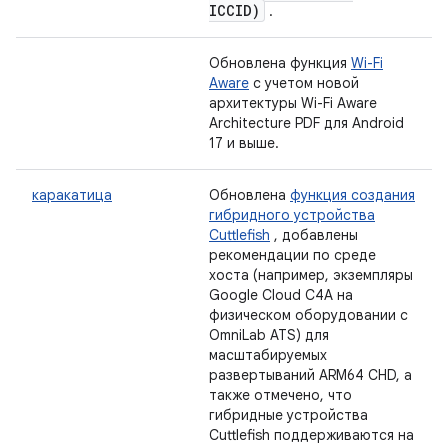
ICCID)
.
Обновлена ​​функция
Wi-Fi
Aware
с учетом новой
архитектуры Wi-Fi Aware
Architecture PDF для Android
17 и выше.
каракатица
Обновлена
​​функция создания
гибридного устройства
Cuttlefish
, добавлены
рекомендации по среде
хоста (например, экземпляры
Google Cloud C4A на
физическом оборудовании с
OmniLab ATS) для
масштабируемых
развертываний ARM64 CHD, а
также отмечено, что
гибридные устройства
Cuttlefish поддерживаются на