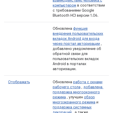
взаимодействию человека с
компьютером
в соответствии
с требованиями Google
Bluetooth HCI версии 1.06.
Обновлена
​​функция
внедрения пользовательских
вкладок Android для входа
через портал авторизации
,
добавлено уведомление об
обратной связи для
пользовательских вкладок
Android в порталах
авторизации.
Отображать
Обновлена
​​работа с окнами
рабочего стола
,
добавлена ​​
поддержка многооконного
режима
, улучшен
обзор
многоэкранного режима
и
поддержка системных
декораций
, а также