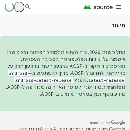
תיעוד
החל משנת 2026, כדי להתאים למודל הפיתוח היציב שלנו
ולשמור על יציבות הפלטפורמה בסביבה העסקית,
נפרסם קוד מקור ב-AOSP ברבעון השני וברבעון הרביעי.
כדי ליצור ולתרום ל-AOSP, צריך להשתמש ב-
android-
latest-release
. הענף
android-latest-release
manifest תמיד יפנה לגרסה האחרונה שנדחפה ל-AOSP.
מידע נוסף זמין במאמר
שינויים ב-AOSP
.
‫Google משתמשת בטכנולוגיית AI כדי לתרגם תוכן