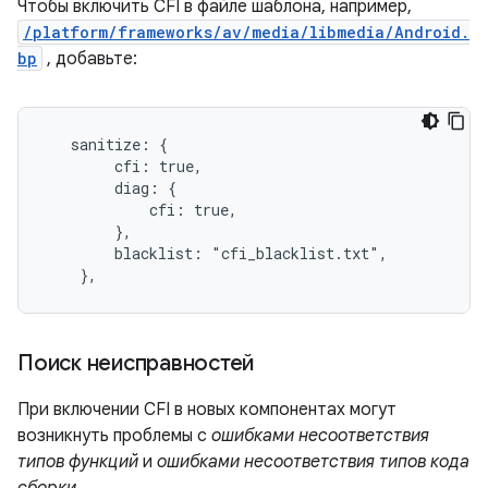
Чтобы включить CFI в файле шаблона, например,
/platform/frameworks/av/media/libmedia/Android.
bp
, добавьте:
   sanitize: {

        cfi: true,

        diag: {

            cfi: true,

        },

        blacklist: "cfi_blacklist.txt",

    },
Поиск неисправностей
При включении CFI в новых компонентах могут
возникнуть проблемы с
ошибками несоответствия
типов функций
и
ошибками несоответствия типов кода