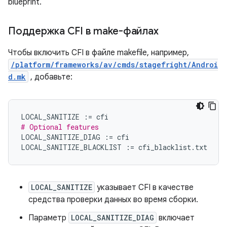
blueprint.
Поддержка CFI в make-файлах
Чтобы включить CFI в файле makefile, например,
/platform/frameworks/av/cmds/stagefright/Androi
d.mk
, добавьте:
LOCAL_SANITIZE
:=
cfi
# Optional features
LOCAL_SANITIZE_DIAG
:=
cfi
LOCAL_SANITIZE_BLACKLIST
:=
cfi_blacklist
.
txt
LOCAL_SANITIZE
указывает CFI в качестве
средства проверки данных во время сборки.
Параметр
LOCAL_SANITIZE_DIAG
включает