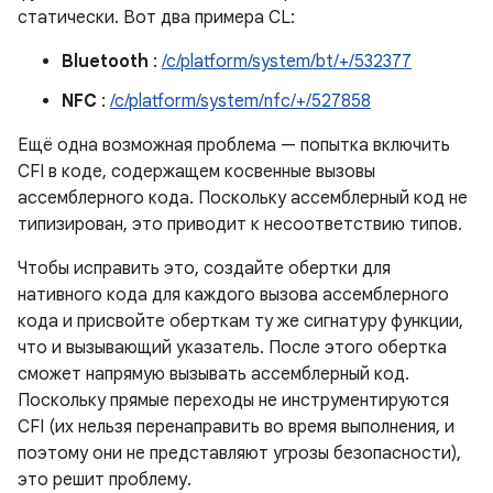
статически. Вот два примера CL:
Bluetooth
:
/c/platform/system/bt/+/532377
NFC
:
/c/platform/system/nfc/+/527858
Ещё одна возможная проблема — попытка включить
CFI в коде, содержащем косвенные вызовы
ассемблерного кода. Поскольку ассемблерный код не
типизирован, это приводит к несоответствию типов.
Чтобы исправить это, создайте обертки для
нативного кода для каждого вызова ассемблерного
кода и присвойте оберткам ту же сигнатуру функции,
что и вызывающий указатель. После этого обертка
сможет напрямую вызывать ассемблерный код.
Поскольку прямые переходы не инструментируются
CFI (их нельзя перенаправить во время выполнения, и
поэтому они не представляют угрозы безопасности),
это решит проблему.