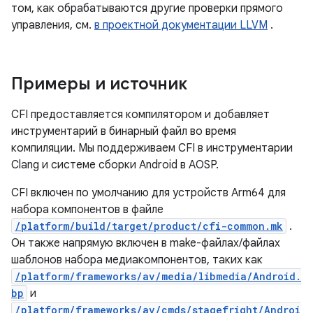
том, как обрабатываются другие проверки прямого
управления, см.
в проектной документации LLVM
.
Примеры и источник
CFI предоставляется компилятором и добавляет
инструментарий в бинарный файл во время
компиляции. Мы поддерживаем CFI в инструментарии
Clang и системе сборки Android в AOSP.
CFI включен по умолчанию для устройств Arm64 для
набора компонентов в файле
/platform/build/target/product/cfi-common.mk
.
Он также напрямую включен в make-файлах/файлах
шаблонов набора медиакомпонентов, таких как
/platform/frameworks/av/media/libmedia/Android.
bp
и
/platform/frameworks/av/cmds/stagefright/Androi