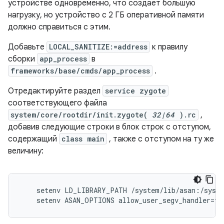
устройстве одновременно, что создает большую
нагрузку, но устройство с 2 ГБ оперативной памяти
должно справиться с этим.
Добавьте
LOCAL_SANITIZE:=address
к правилу
сборки
app_process
в
frameworks/base/cmds/app_process
.
Отредактируйте раздел
service zygote
соответствующего файла
system/core/rootdir/init.zygote(
32|64
).rc
,
добавив следующие строки в блок строк с отступом,
содержащий
class main
, также с отступом на ту же
величину:
    setenv LD_LIBRARY_PATH /system/lib/asan:/syste