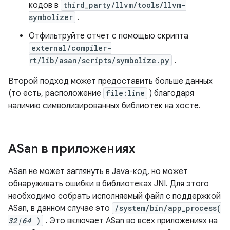
кодов в
third_party/llvm/tools/llvm-
symbolizer
.
Отфильтруйте отчет с помощью скрипта
external/compiler-
rt/lib/asan/scripts/symbolize.py
.
Второй подход может предоставить больше данных
(то есть, расположение
file:line
) благодаря
наличию символизированных библиотек на хосте.
ASan в приложениях
ASan не может заглянуть в Java-код, но может
обнаруживать ошибки в библиотеках JNI. Для этого
необходимо собрать исполняемый файл с поддержкой
ASan, в данном случае это
/system/bin/app_process(
32|64
)
. Это включает ASan во всех приложениях на