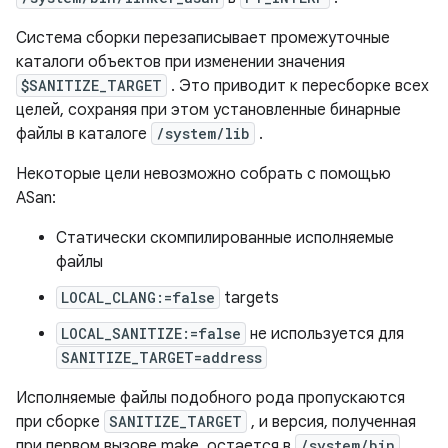
Система сборки перезаписывает промежуточные
каталоги объектов при изменении значения
$SANITIZE_TARGET
. Это приводит к пересборке всех
целей, сохраняя при этом установленные бинарные
файлы в каталоге
/system/lib
.
Некоторые цели невозможно собрать с помощью
ASan:
Статически скомпилированные исполняемые
файлы
LOCAL_CLANG:=false
targets
LOCAL_SANITIZE:=false
не используется для
SANITIZE_TARGET=address
Исполняемые файлы подобного рода пропускаются
при сборке
SANITIZE_TARGET
, и версия, полученная
при первом вызове make, остается в
/system/bin
.