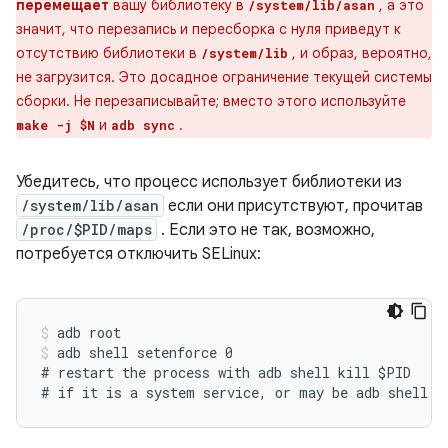
перемещает
вашу библиотеку в
, а это
/system/lib/asan
значит, что перезапись и пересборка с нуля приведут к
отсутствию библиотеки в
, и образ, вероятно,
/system/lib
не загрузится. Это досадное ограничение текущей системы
сборки. Не перезаписывайте; вместо этого используйте
и
.
make -j $N
adb sync
Убедитесь, что процесс использует библиотеки из
/system/lib/asan
если они присутствуют, прочитав
/proc/$PID/maps
. Если это не так, возможно,
потребуется отключить SELinux:
adb root
adb shell setenforce 0
# restart the process with adb shell kill $PID
