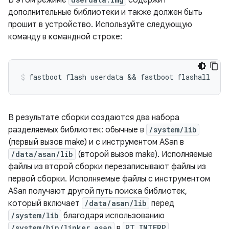
В этом режиме
содержит
дополнительные библиотеки и также должен быть
прошит в устройство. Используйте следующую
команду в командной строке:
В результате сборки создаются два набора
разделяемых библиотек: обычные в
/system/lib
(первый вызов make) и с инструментом ASan в
/data/asan/lib
(второй вызов make). Исполняемые
файлы из второй сборки перезаписывают файлы из
первой сборки. Исполняемые файлы с инструментом
ASan получают другой путь поиска библиотек,
который включает
/data/asan/lib
перед
/system/lib
благодаря использованию
/system/bin/linker_asan
в
PT_INTERP
.