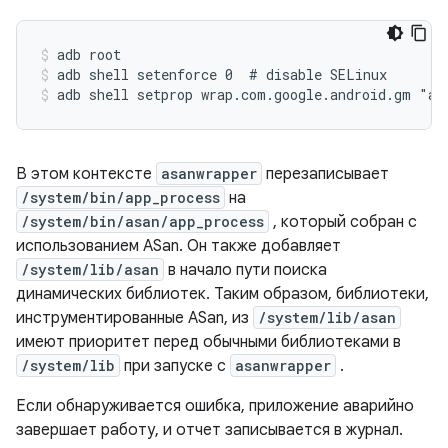
adb root
adb shell setenforce 0  # disable SELinux
adb shell setprop wrap.com.google.android.gm "as
В этом контексте
asanwrapper
перезаписывает
/system/bin/app_process
на
/system/bin/asan/app_process
, который собран с
использованием ASan. Он также добавляет
/system/lib/asan
в начало пути поиска
динамических библиотек. Таким образом, библиотеки,
инструментированные ASan, из
/system/lib/asan
имеют приоритет перед обычными библиотеками в
/system/lib
при запуске с
asanwrapper
.
Если обнаруживается ошибка, приложение аварийно
завершает работу, и отчет записывается в журнал.