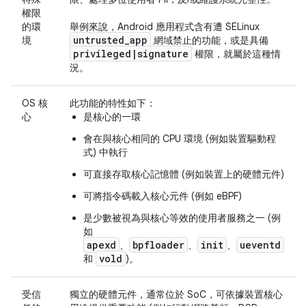
權限
的環
舉例來說，Android 應用程式含有遭 SELinux
untrusted
_
app
境
網域禁止的功能，或是具備
privileged
|
signature
權限，就屬於這種情
況。
OS 核
此功能的特性如下：
心
是核心的一環
會在與核心相同的 CPU 環境 (例如裝置驅動程
式) 中執行
可直接存取核心記憶體 (例如裝置上的硬體元件)
可將指令碼載入核心元件 (例如 eBPF)
是少數被視為與核心等效的使用者服務之一 (例
如
apexd
bpfloader
init
ueventd
、
、
、
vold
和
)。
受信
獨立的硬體元件，通常位於 SoC，可依據裝置核心