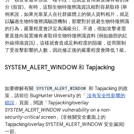
另一類攻擊通常涉及一種手段，也就是冒用裝置擁有者的身
分 (假冒)。有時，這類生物特徵辨識資訊相對容易取得 (舉
例來說，如果光靠某人在社群媒體上的個人資料相片，就足
以騙過生物特徵辨識驗證機制，那麼對於規避生物特徵辨識
的行為，嚴重程度會評定為滿級分)。不過，假如攻擊者需
要直接向裝置擁有者取得生物特徵辨識資料 (例如臉部的紅
外線掃描資訊)，這樣就會造成足夠程度的阻礙，從而限制
了受攻擊影響的人數，因此修正後的嚴重程度會降低 1 級。
SYSTEM
_
ALERT
_
WINDOW 和 Tapjacking
如要瞭解有關
SYSTEM_ALERT_WINDOW
和 Tapjacking 的政
策，請前往 BugHunter University 的「
沒有安全性影響的
錯誤
」頁面，閱讀「
Tapjacking/overlay
SYSTEM_ALERT_WINDOW vulnerability on a non-
security-critical screen
」(非攸關安全畫面上的
Tapjacking/overlay SYSTEM_ALERT_WINDOW 安全漏洞)
一節。