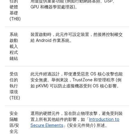
任的
用途提供重要功能 (例如行動網路基頻、DSP、
硬體
GPU 和機器學習處理器)。
基礎
(THB)
系統
裝置啟動時，此元件可設定裝置，然後將控制權交
啟動
給 Android 作業系統。
載入
程式
鏈結
受信
此元件經過設計，即使遭受惡意 OS 核心攻擊也能
任的
安全無虞。舉例來說，TrustZone 和管理程序 (例
執行
如 pKVM) 可以防止虛擬機器受到 OS 核心影響。
環境
(TEE)
安全
選用的硬體元件，旨在防止物理攻擊，避免受到裝
隔離
置上所有其他組件的影響，如「
Introduction to
區/安
Secure Elements
」(安全元件簡介) 所述。
全元