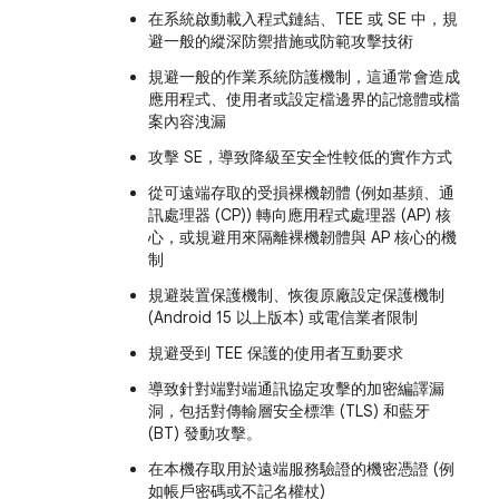
在系統啟動載入程式鏈結、TEE 或 SE 中，規
避一般的縱深防禦措施或防範攻擊技術
規避一般的作業系統防護機制，這通常會造成
應用程式、使用者或設定檔邊界的記憶體或檔
案內容洩漏
攻擊 SE，導致降級至安全性較低的實作方式
從可遠端存取的受損裸機韌體 (例如基頻、通
訊處理器 (CP)) 轉向應用程式處理器 (AP) 核
心，或規避用來隔離裸機韌體與 AP 核心的機
制
規避裝置保護機制、恢復原廠設定保護機制
(Android 15 以上版本) 或電信業者限制
規避受到 TEE 保護的使用者互動要求
導致針對端對端通訊協定攻擊的加密編譯漏
洞，包括對傳輸層安全標準 (TLS) 和藍牙
(BT) 發動攻擊。
在本機存取用於遠端服務驗證的機密憑證 (例
如帳戶密碼或不記名權杖)