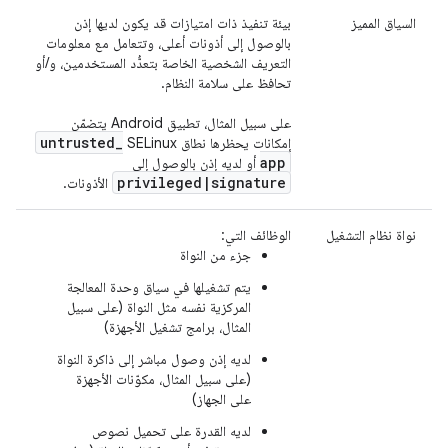
السياق المميز
بيئة تنفيذ ذات امتيازات قد يكون لديها إذن
بالوصول إلى أذونات أعلى، وتتعامل مع معلومات
التعريف الشخصية الخاصة بتعدُّد المستخدمين، و/أو
تحافظ على سلامة النظام.
على سبيل المثال، تطبيق Android يتضمّن
untrusted
_
إمكانات يحظرها نطاق SELinux
app
أو لديه إذن بالوصول إلى
privileged
|
signature
الأذونات.
نواة نظام التشغيل
الوظائف التي:
جزء من النواة
يتم تشغيلها في سياق وحدة المعالجة
المركزية نفسه مثل النواة (على سبيل
المثال، برامج تشغيل الأجهزة)
لديه إذن وصول مباشر إلى ذاكرة النواة
(على سبيل المثال، مكوّنات الأجهزة
على الجهاز)
لديه القدرة على تحميل نصوص