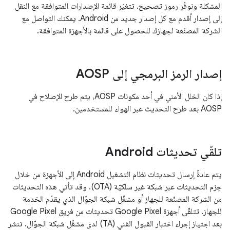
المشكلة ونوفّر رموز تصحيح. تتغيّر قائمة الإصدارات المتوافقة مع النقل
إلى إصدار أقدم مع كل إصدار جديد من Android. يمكنك التواصل مع
الشركة المصنّعة لجهازك للحصول على قائمة بالأجهزة المتوافقة.
إصدار الرمز البرمجي إلى AOSP
إذا كان الخلل الأمني في أحد مكونات AOSP، يتم طرح الإصلاح في
AOSP بعد طرح التحديث عبر الهواء للمستخدمين.
تلقّي تحديثات Android
يتم عادةً إرسال تحديثات نظام التشغيل Android إلى الأجهزة من خلال
حِزم التحديثات عبر شبكة غير سلكيّة (OTA). وقد تأتي هذه التحديثات
من الشركة المصنّعة للجهاز أو مشغّل شبكة الجوّال الذي يقدّم الخدمة
للجهاز. تتلقّى أجهزة Google Pixel تحديثات من فريق Google Pixel
بعد اجتياز إجراء اختبار القبول الفني (TA) لدى مشغّل شبكة الجوّال. تنشر