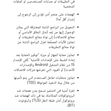
في التطبيقات أو حسابات المستخدمين أو الملفات
الشخصية
الهجمات على عنصر آمن تؤدي إلى الرجوع إلى
إصدار أقل أمانًا
التحويل من البرامج الثابتة المخترَقة التي يمكن
الوصول إليها عن بُعد (مثل النطاق الأساسي أو
معالج الاتصالات) إلى نواة معالج التطبيقات أو
تجاوز الآليات المصمَّمة لعزل البرامج الثابتة عن
نواة معالج التطبيقات
تجاوز حماية الجهاز أو ميزة "توفير الحماية بعد
إعادة الضبط على الإعدادات الأصلية" (في الإصدار
15 من نظام التشغيل Android والإصدارات
الأحدث) أو القيود التي تفرضها شركات الاتصالات
تجاوز متطلبات تفاعل المستخدم التي يتم تأمينها
من خلال بيئة التنفيذ الموثوقة (TEE)
ثغرة أمنية في التشفير تسمح بشن هجمات ضد
البروتوكولات المتكاملة، بما في ذلك الهجمات ضد
بروتوكول أمان طبقة النقل (TLS) والبلوتوث
(BT).