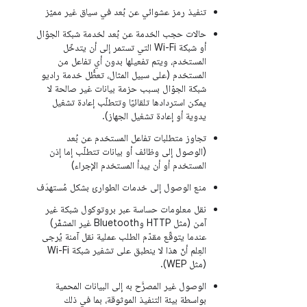
تنفيذ رمز عشوائي عن بُعد في سياق غير مميّز
حالات حجب الخدمة عن بُعد لخدمة شبكة الجوّال
أو شبكة Wi-Fi التي تستمر إلى أن يتدخّل
المستخدم، ويتم تفعيلها بدون أي تفاعل من
المستخدم (على سبيل المثال، تعطُّل خدمة راديو
شبكة الجوّال بسبب حزمة بيانات غير صالحة لا
يمكن استردادها تلقائيًا وتتطلّب إعادة تشغيل
يدوية أو إعادة تشغيل الجهاز).
تجاوز متطلبات تفاعل المستخدم عن بُعد
(الوصول إلى وظائف أو بيانات تتطلّب إما إذن
المستخدم أو أن يبدأ المستخدم الإجراء)
منع الوصول إلى خدمات الطوارئ بشكل مُستهدَف
نقل معلومات حساسة عبر بروتوكول شبكة غير
آمن (مثل HTTP وBluetooth غير المشفّر)
عندما يتوقّع مقدّم الطلب عملية نقل آمنة يُرجى
العِلم أنّ هذا لا ينطبق على تشفير شبكة Wi-Fi
(مثل WEP).
الوصول غير المصرَّح به إلى البيانات المحمية
بواسطة بيئة التنفيذ الموثوقة، بما في ذلك