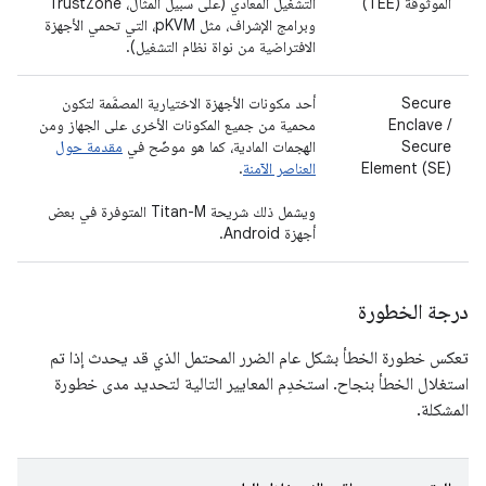
الموثوقة (TEE)
التشغيل المعادي (على سبيل المثال، TrustZone
وبرامج الإشراف، مثل pKVM، التي تحمي الأجهزة
الافتراضية من نواة نظام التشغيل).
Secure
أحد مكونات الأجهزة الاختيارية المصمَّمة لتكون
Enclave /
محمية من جميع المكونات الأخرى على الجهاز ومن
Secure
الهجمات المادية، كما هو موضّح في
مقدمة حول
Element (SE)
العناصر الآمنة
.
ويشمل ذلك شريحة Titan-M المتوفرة في بعض
أجهزة Android.
درجة الخطورة
تعكس خطورة الخطأ بشكل عام الضرر المحتمل الذي قد يحدث إذا تم
استغلال الخطأ بنجاح. استخدِم المعايير التالية لتحديد مدى خطورة
المشكلة.