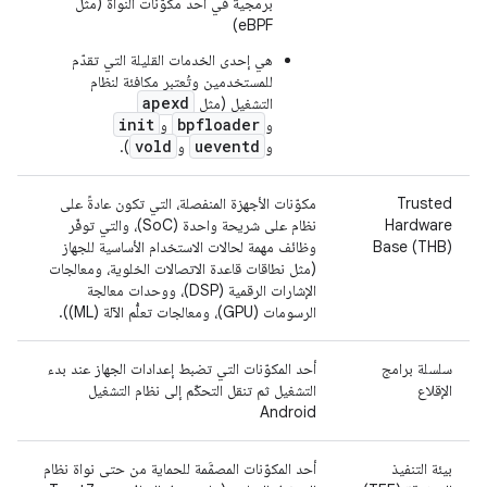
برمجية في أحد مكوّنات النواة (مثل
eBPF)
هي إحدى الخدمات القليلة التي تقدّم
للمستخدمين وتُعتبر مكافئة لنظام
apexd
التشغيل (مثل
init
bpfloader
و
و
vold
ueventd
و
و
).
Trusted
مكوّنات الأجهزة المنفصلة، التي تكون عادةً على
Hardware
نظام على شريحة واحدة (SoC)، والتي توفّر
Base (THB)
وظائف مهمة لحالات الاستخدام الأساسية للجهاز
(مثل نطاقات قاعدة الاتصالات الخلوية، ومعالجات
الإشارات الرقمية (DSP)، ووحدات معالجة
الرسومات (GPU)، ومعالجات تعلُّم الآلة (ML)).
سلسلة برامج
أحد المكوّنات التي تضبط إعدادات الجهاز عند بدء
الإقلاع
التشغيل ثم تنقل التحكّم إلى نظام التشغيل
Android
بيئة التنفيذ
أحد المكوّنات المصمَّمة للحماية من حتى نواة نظام