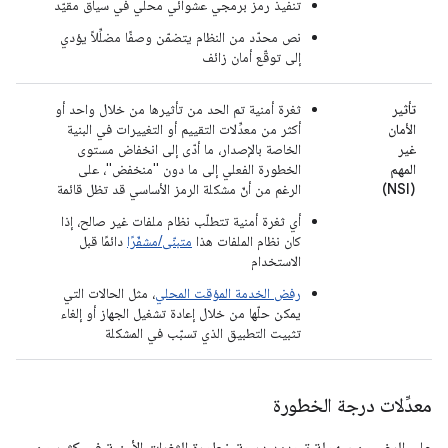
تنفيذ رمز برمجي عشوائي محلي في سياق مقيّد
نص محدّد من النظام يتضمّن وصفًا مضلِّلاً يؤدي
إلى توقّع أمان زائف
تأثير
ثغرة أمنية تم الحد من تأثيرها من خلال واحد أو
الأمان
أكثر من معدِّلات التقييم أو التغييرات في البنية
غير
الخاصة بالإصدار، ما أدّى إلى انخفاض مستوى
المهم
الخطورة الفعلي إلى ما دون "منخفض"، على
(NSI)
الرغم من أنّ مشكلة الرمز الأساسي قد تظل قائمة
أي ثغرة أمنية تتطلّب نظام ملفات غير صالح، إذا
كان نظام الملفات هذا
متبنّى/مشفّرًا
دائمًا قبل
الاستخدام
رفض الخدمة المؤقت المحلي
، مثل الحالات التي
يمكن حلّها من خلال إعادة تشغيل الجهاز أو إلغاء
تثبيت التطبيق الذي تسبّب في المشكلة
معدِّلات درجة الخطورة