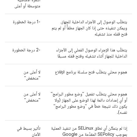
متوسطة أو أعلى
يتطلّب الوصول إلى الأجزاء الداخلية للجهاز،
‫-1 درجة الخطورة
ويمكن تنفيذه حتى إذا كان الجهاز مطفأً أو لم يتم
فتح قفله منذ تشغيله
يتطلّب هذا الإجراء الوصول الفعلي إلى الأجزاء
‫-2 درجة الخطورة
الداخلية للجهاز أثناء تشغيله وفتح قفله مسبقًا
هجوم محلي يتطلّب فتح سلسلة برنامج الإقلاع
لا أعلى من
"منخفض"
هجوم محلي يتطلّب تفعيل "وضع مطور البرامج"
لا أعلى من
أو أي إعدادات دائمة لهذا الوضع على الجهاز (ولا
"منخفض"
يكون ذلك نتيجة خطأ في "وضع مطور البرامج"
نفسه).
إذا لم يتمكّن أي نطاق SELinux من تنفيذ العملية
تأثير بسيط في
بموجب SEPolicy المقدَّمة من Google
الأمان