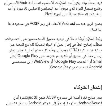
فيه الخطأ. وقد يكون أحد المكوّنات الأساسية لنظام Android الأساسي أو
برنامج تشغيل النواة الذي يوفّره أحد المصنّعين الأصليين للأجهزة أو أحد
التطبيقات المحمَّلة مسبقًا على أجهزة Pixel.
يصلح فريق هندسة Android الأخطاء في رمز AOSP في مستودعاتنا
الداخلية.
ويُعدّ المكوّن أيضًا عاملاً في كيفية حصول المستخدمين على التحديثات.
يتطلّب إصلاح خطأ في إطار العمل أو النواة تحديثًا للبرامج الثابتة عبر
شبكة غير سلكية (OTA) يجب أن يوفّره كل مصنّع أصلي للجهاز. يمكن
إرسال خطأ في تطبيق أو مكتبة تم نشرهما على Google Play (مثل
Gmail أو "خدمات Google Play" أو WebView) إلى مستخدمي
Android كتحديث من Google Play.
إشعار الشركاء
عند إصلاح ثغرة أمنية في مشروع AOSP ضمن &quot;نشرة أمان
Android&quot;، سنُرسل إشعارًا إلى شركاء Android يتضمّن تفاصيل