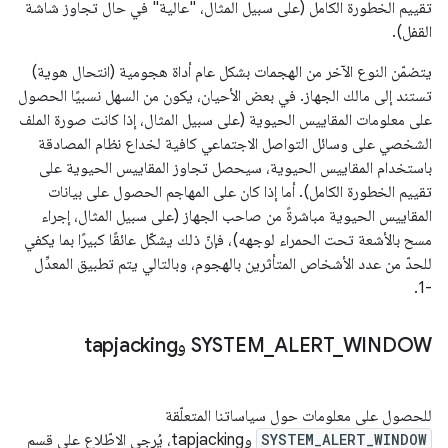
تقييم الخطورة الكامل (على سبيل المثال، "عالية" في حال تجاوز شاشة
القفل).
يتضمّن النوع الآخر من الهجمات بشكل عام أداة هجومية (انتحال هوية)
تستند إلى مالك الجهاز. في بعض الأحيان، يكون من السهل نسبيًا الحصول
على معلومات المقاييس الحيوية (على سبيل المثال، إذا كانت صورة الملف
الشخصي على وسائل التواصل الاجتماعي كافية لخداع نظام المصادقة
باستخدام المقاييس الحيوية، سيحصل تجاوز المقاييس الحيوية على
تقييم الخطورة الكامل). أما إذا كان على المهاجم الحصول على بيانات
المقاييس الحيوية مباشرةً من صاحب الجهاز (على سبيل المثال، إجراء
مسح بالأشعة تحت الحمراء لوجهه)، فإنّ ذلك يشكّل عائقًا كبيرًا بما يكفي
للحدّ من عدد الأشخاص المتأثرين بالهجوم، وبالتالي يتم تطبيق المعدِّل
-1.
WINDOW وtapjacking
_
ALERT
_
‫SYSTEM
للحصول على معلومات حول سياساتنا المتعلّقة
SYSTEM_ALERT_WINDOW
وtapjacking، يُرجى الاطّلاع على قسم