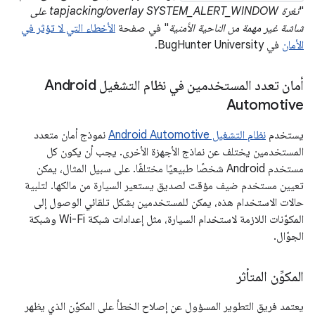
"
ثغرة tapjacking/overlay SYSTEM_ALERT_WINDOW على
شاشة غير مهمة من الناحية الأمنية
" في صفحة
الأخطاء التي لا تؤثر في
الأمان
في BugHunter University.
أمان تعدد المستخدمين في نظام التشغيل Android
Automotive
يستخدم
نظام التشغيل Android Automotive
نموذج أمان متعدد
المستخدمين يختلف عن نماذج الأجهزة الأخرى. يجب أن يكون كل
مستخدم Android شخصًا طبيعيًا مختلفًا. على سبيل المثال، يمكن
تعيين مستخدم ضيف مؤقت لصديق يستعير السيارة من مالكها. لتلبية
حالات الاستخدام هذه، يمكن للمستخدمين بشكل تلقائي الوصول إلى
المكوّنات اللازمة لاستخدام السيارة، مثل إعدادات شبكة Wi-Fi وشبكة
الجوّال.
المكوِّن المتأثر
يعتمد فريق التطوير المسؤول عن إصلاح الخطأ على المكوّن الذي يظهر