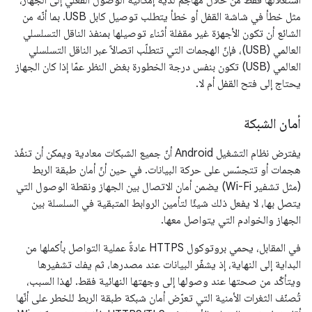
استغلالها فقط من خلال مهاجم لديه إمكانية الوصول الفعلي إلى الجهاز،
مثل خطأ في شاشة القفل أو خطأ يتطلب توصيل كابل USB. بما أنّه من
الشائع أن تكون الأجهزة غير مقفلة أثناء توصيلها بمنفذ الناقل التسلسلي
العالمي (USB)، فإنّ الهجمات التي تتطلّب اتصالاً عبر الناقل التسلسلي
العالمي (USB) تكون بنفس درجة الخطورة بغض النظر عمّا إذا كان الجهاز
يحتاج إلى فتح القفل أم لا.
أمان الشبكة
يفترض نظام التشغيل Android أنّ جميع الشبكات معادية ويمكن أن تنفّذ
هجمات أو تتجسّس على حركة البيانات. في حين أنّ أمان طبقة الربط
(مثل تشفير Wi-Fi) يضمن أمان الاتصال بين الجهاز ونقطة الوصول التي
يتصل بها، لا يفعل ذلك شيئًا لتأمين الروابط المتبقية في السلسلة بين
الجهاز والخوادم التي يتواصل معها.
في المقابل، يحمي بروتوكول HTTPS عادةً عملية التواصل بأكملها من
البداية إلى النهاية، إذ يشفّر البيانات عند مصدرها، ثم يفك تشفيرها
ويتأكّد من صحتها عند وصولها إلى وجهتها النهائية فقط. لهذا السبب،
تُصنّف الثغرات الأمنية التي تعرّض أمان شبكة طبقة الربط للخطر على أنّها