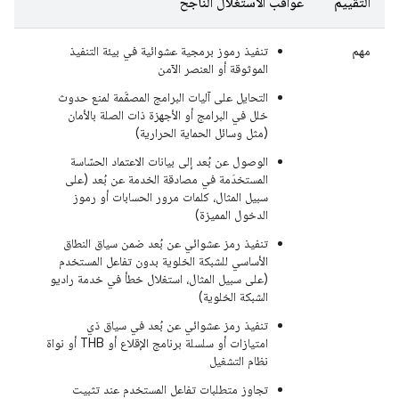
التقييم
عواقب الاستغلال الناجح
مهم
تنفيذ رموز برمجية عشوائية في بيئة التنفيذ
الموثوقة أو العنصر الآمن
التحايل على آليات البرامج المصمَّمة لمنع حدوث
خلل في البرامج أو الأجهزة ذات الصلة بالأمان
(مثل وسائل الحماية الحرارية)
الوصول عن بُعد إلى بيانات الاعتماد الحسّاسة
المستخدَمة في مصادقة الخدمة عن بُعد (على
سبيل المثال، كلمات مرور الحسابات أو رموز
الدخول المميزة)
تنفيذ رمز عشوائي عن بُعد ضمن سياق النطاق
الأساسي للشبكة الخلوية بدون تفاعل المستخدم
(على سبيل المثال، استغلال خطأ في خدمة راديو
الشبكة الخلوية)
تنفيذ رمز عشوائي عن بُعد في سياق ذي
امتيازات أو سلسلة برنامج الإقلاع أو THB أو نواة
نظام التشغيل
تجاوز متطلبات تفاعل المستخدم عند تثبيت