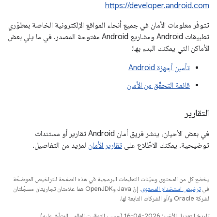
https://developer.android.com
تتوفّر معلومات الأمان في جميع أنحاء المواقع الإلكترونية الخاصة بمطوّري
تطبيقات Android ومشاريع Android مفتوحة المصدر. في ما يلي بعض
الأماكن التي يمكنك البدء بها:
تأمين أجهزة Android
قائمة التحقّق من الأمان
التقارير
في بعض الأحيان، ينشر فريق أمان Android تقارير أو مستندات
توضيحية. يمكنك الاطّلاع على
تقارير الأمان
لمزيد من التفاصيل.
يخضع كل من المحتوى وعيّنات التعليمات البرمجية في هذه الصفحة للتراخيص الموضحّة
في
ترخيص استخدام المحتوى
. إنّ Java وOpenJDK هما علامتان تجاريتان مسجَّلتان
لشركة Oracle و/أو الشركات التابعة لها.
تاريخ التعديل الأخير: 2026-04-16 (حسب التوقيت العالمي المتفَّق عليه)