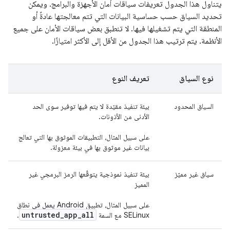
يتناول هذا الجدول تعريفات سياقات أمان الأجهزة والبرامج. ويمكن
تحديد السياق حسب حساسية البيانات التي تتم معالجتها عادةً أو
المنطقة التي يتم تشغيلها فيها. لا تنطبق بعض سياقات الأمان على جميع
الأنظمة. يتم ترتيب هذا الجدول من الأقل إلى الأكثر امتيازًا.
نوع السياق
تعريف النوع
السياق المحدود
بيئة تنفيذ مقيّدة لا يتم فيها توفير سوى الحد
الأدنى من الأذونات.
على سبيل المثال، التطبيقات الموثوق بها التي تعالج
بيانات غير موثوق بها في بيئة معزولة.
سياق غير مميّز
بيئة تنفيذ نموذجية يتوقّعها الرمز البرمجي غير
المميز
على سبيل المثال، تطبيق Android يعمل في نطاق
untrusted
_
app
_
all
SELinux مع السمة
.