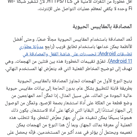
أقل خطورة من الثغرات الأمنية في HTTPS/TLS، لأنّ تشفير شبكة Wi-
Fi وحده لا يكفي لمعظم عمليات التواصل على الإنترنت.
المصادقة بالمقاييس الحيوية
تُعد المصادقة باستخدام المقاييس الحيوية مجالًا صعبًا، وحتى أفضل
الأنظمة يمكن خداعها باستخدام تطابق قريب (راجِع
مدوّنة مطوّري
تطبيقات Android: تحسينات على شاشة القفل والمصادقة في
Android 11
). تفرّق تقييمات الخطورة هذه بين فئتَين من الهجمات، وهي
تهدف إلى توضيح المخاطر الفعلية التي قد يتعرّض لها المستخدم النهائي.
يتيح النوع الأول من الهجمات تجاوز المصادقة بالمقاييس الحيوية
بطريقة قابلة للتطبيق بشكل عام، بدون الحاجة إلى بيانات مقاييس حيوية
عالية الجودة من المالك. على سبيل المثال، إذا تمكّن أحد المهاجمين من
وضع قطعة من العلكة على أداة استشعار بصمة الإصبع، وتمكّن من الوصول
إلى الجهاز استنادًا إلى البقايا التي تركها على أداة الاستشعار، يكون ذلك
هجومًا بسيطًا يمكن تنفيذه على أي جهاز معرَّض للخطر. ولا تتطلب هذه
العملية أي معرفة بمالك الجهاز. وبما أنّ هذا النوع من الهجمات يمكن
تعميمه ويحتمل أن يؤثر في عدد أكبر من المستخدمين، فإنّه يحصل على