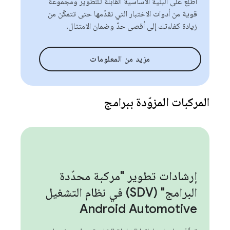
اطّلِع على البنية الأساسية القابلة للتطوير ومجموعة
قوية من أدوات الاختبار التي نقدّمها حتى تتمكّن من
زيادة كفاءتك إلى أقصى حدّ وضمان الامتثال.
مزيد من المعلومات
المركبات المزوّدة ببرامج
إرشادات تطوير "مركبة محدّدة
البرامج" (SDV) في نظام التشغيل
Android Automotive