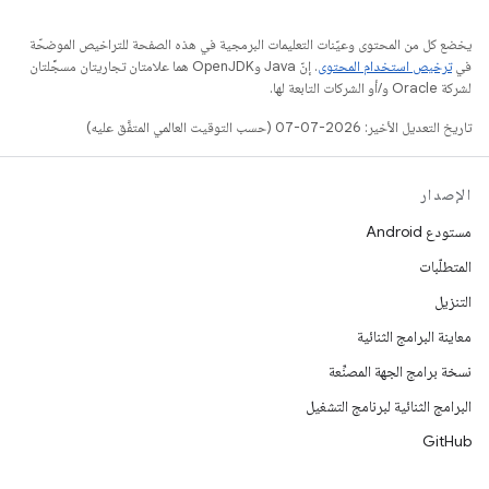
يخضع كل من المحتوى وعيّنات التعليمات البرمجية في هذه الصفحة للتراخيص الموضحّة
في
ترخيص استخدام المحتوى
. إنّ Java وOpenJDK هما علامتان تجاريتان مسجَّلتان
لشركة Oracle و/أو الشركات التابعة لها.
تاريخ التعديل الأخير: 2026-07-07 (حسب التوقيت العالمي المتفَّق عليه)
الإصدار
مستودع Android
المتطلّبات
التنزيل
معاينة البرامج الثنائية
نسخة برامج الجهة المصنِّعة
البرامج الثنائية لبرنامج التشغيل
GitHub