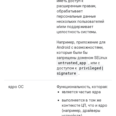
иметь доступ к
расширенным правам,
обрабатывает
персональные данные
нескольких пользователей
и/или поддерживает
целостность системы.
Например, приложение для
Android с возможностями,
которые были бы
запрещены доменом SELinux
untrusted
_
app
, или с
privileged
|
доступом к
signature
.
ядро ОС
Функциональность, которая:
является частью ядра
выполняется в том же
контексте ЦП, что и ядро
​​(например, драйверы
устройств).