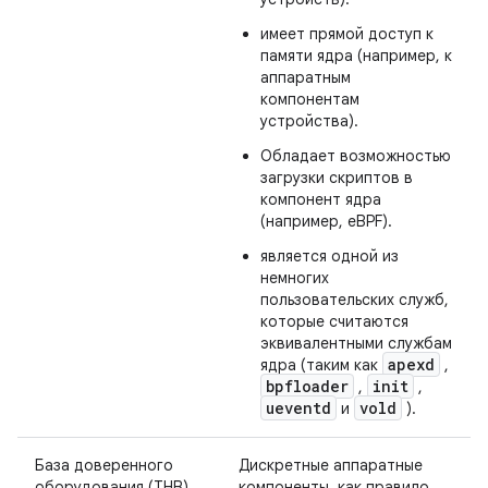
имеет прямой доступ к
памяти ядра (например, к
аппаратным
компонентам
устройства).
Обладает возможностью
загрузки скриптов в
компонент ядра
(например, eBPF).
является одной из
немногих
пользовательских служб,
которые считаются
эквивалентными службам
apexd
ядра (таким как
,
bpfloader
init
,
,
ueventd
vold
и
).
База доверенного
Дискретные аппаратные
оборудования (THB)
компоненты, как правило,