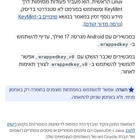
Linux הראשית. הוא מעביר פעולות מסוימות דרך
KeyMint ומשתמש בפורמט לא סטנדרטי בדיסק.
מידע נוסף זמין במאמר בנושא
שינויים ב-KeyMint
(גרסה מדור קודם)
.
במכשירים עם Android מגרסה 17 ואילך, עדיף להשתמש
ב-
wrappedkey
.
במכשירים שכבר הושקו עם
wrappedkey_v0
, אפשר
להמשיך להשתמש ב-
wrappedkey_v0
לצורך תאימות
לאחור.
הערה:
אפשר להשתמש במפתחות מוצפנים בחומרה רק באחסון
פנימי, ולא באחסון שניתן להתאמה.
דוגמאות התוכן והקוד שבדף הזה כפופות לרישיונות המפורטים בקטע
רישיון
לתוכן
.‏ Java ו-OpenJDK הם סימנים מסחריים או סימנים מסחריים רשומים
של חברת Oracle ו/או של השותפים העצמאיים שלה.