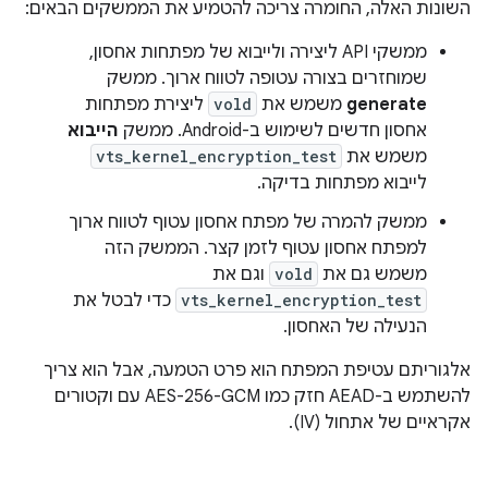
השונות האלה, החומרה צריכה להטמיע את הממשקים הבאים:
ממשקי API ליצירה ולייבוא של מפתחות אחסון,
שמוחזרים בצורה עטופה לטווח ארוך. ממשק
generate
משמש את
vold
ליצירת מפתחות
אחסון חדשים לשימוש ב-Android. ממשק
הייבוא
משמש את
vts_kernel_encryption_test
לייבוא מפתחות בדיקה.
ממשק להמרה של מפתח אחסון עטוף לטווח ארוך
למפתח אחסון עטוף לזמן קצר. הממשק הזה
משמש גם את
vold
וגם את
vts_kernel_encryption_test
כדי לבטל את
הנעילה של האחסון.
אלגוריתם עטיפת המפתח הוא פרט הטמעה, אבל הוא צריך
להשתמש ב-AEAD חזק כמו AES-256-GCM עם וקטורים
אקראיים של אתחול (IV).