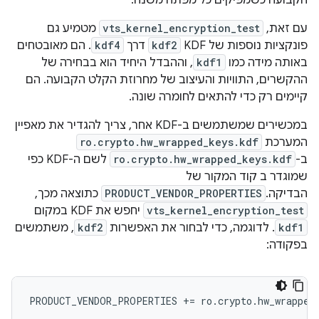
הקבועה כשמפיקים כל מפתח משנה.
עם זאת,
vts_kernel_encryption_test
מטמיע גם
פונקציות נוספות של KDF
kdf2
דרך
kdf4
. הם מאובטחים
באותה מידה כמו
kdf1
, וההבדל היחיד הוא בבחירה של
ההקשרים, התוויות והעיצוב של מחרוזת הקלט הקבועה. הם
קיימים רק כדי להתאים לחומרה שונה.
במכשירים שמשתמשים ב-KDF אחר, צריך להגדיר את מאפיין
המערכת
ro.crypto.hw_wrapped_keys.kdf
ב-
ro.crypto.hw_wrapped_keys.kdf
לשם ה-KDF כפי
שמוגדר ב קוד המקור של
הבדיקה.
PRODUCT_VENDOR_PROPERTIES
כתוצאה מכך,
vts_kernel_encryption_test
יחפש את KDF במקום
kdf1
. לדוגמה, כדי לבחור את האפשרות
kdf2
, משתמשים
בפקודה: