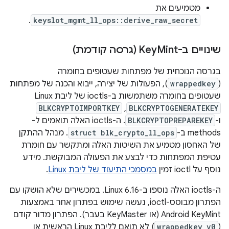
מטמיעים את
.
keyslot_mgmt_ll_ops::derive_raw_secret
שינויים ב-Key
Mint (גרסה קודמת)
בגרסה הנוכחית של מפתחות שעטופים בחומרה
(
wrappedkey
), הפעולות של יצירה, ייבוא והכנה של מפתחות
שעטופים בחומרה משתמשות ב-ioctls של ליבת Linux‏
BLKCRYPTOGENERATEKEY
,‏
BLKCRYPTOIMPORTKEY
ו-
BLKCRYPTOPREPAREKEY
. ה-ioctls האלה תואמים ל-
methods ב-
struct blk_crypto_ll_ops
. מנהל ההתקן
של האחסון מטמיע את השיטות האלה ומתקשר עם חומרת
עטיפת המפתחות כדי לבצע את הפעולה המבוקשת. מידע
נוסף על ioctl זמין
במסמכי התיעוד של ליבת Linux
.
ה-ioctls האלה נוספו ב-Linux 6.16. במכשירים שלא הושקו עם
הפתרון מבוסס-ioctl, נעשה שימוש בפתרון אחר באמצעות
Android KeyMint (או KeyMaster בעבר). הפתרון מדור קודם
(
wrappedkey_v0
) לא תואם לליבת Linux הראשית או