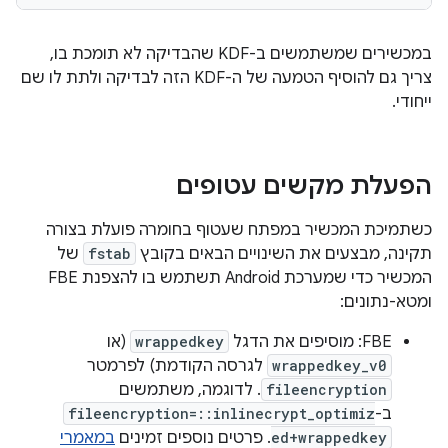
במכשירים שמשתמשים ב-KDF שהבדיקה לא תומכת בו,
צריך גם להוסיף הטמעה של ה-KDF הזה לבדיקה ולתת לו שם
ייחודי.
הפעלת מקשים עטופים
כשתמיכת המכשיר במפתח שעטוף בחומרה פועלת בצורה
תקינה, מבצעים את השינויים הבאים בקובץ
fstab
של
המכשיר כדי שמערכת Android תשתמש בו להצפנת FBE
ומטא-נתונים:
FBE: מוסיפים את הדגל
wrappedkey
(או
wrappedkey_v0
לגרסה הקודמת) לפרמטר
fileencryption
. לדוגמה, משתמשים
ב-
fileencryption=::inlinecrypt_optimiz
ed+wrappedkey
. פרטים נוספים זמינים
במאמרי