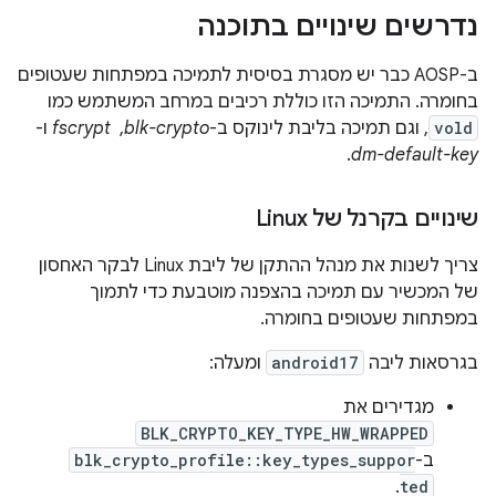
נדרשים שינויים בתוכנה
ב-AOSP כבר יש מסגרת בסיסית לתמיכה במפתחות שעטופים
בחומרה. התמיכה הזו כוללת רכיבים במרחב המשתמש כמו
vold
, וגם תמיכה בליבת לינוקס ב-
blk-crypto
, ‏
fscrypt
ו-
.
dm-default-key
שינויים בקרנל של Linux
צריך לשנות את מנהל ההתקן של ליבת Linux לבקר האחסון
של המכשיר עם תמיכה בהצפנה מוטבעת כדי לתמוך
במפתחות שעטופים בחומרה.
בגרסאות ליבה
android17
ומעלה:
מגדירים את
BLK_CRYPTO_KEY_TYPE_HW_WRAPPED
ב-
blk_crypto_profile::key_types_suppor
.
ted