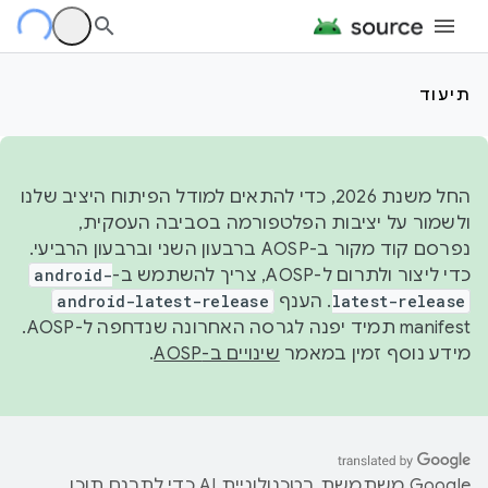
תיעוד
החל משנת 2026, כדי להתאים למודל הפיתוח היציב שלנו
ולשמור על יציבות הפלטפורמה בסביבה העסקית,
נפרסם קוד מקור ב-AOSP ברבעון השני וברבעון הרביעי.
כדי ליצור ולתרום ל-AOSP, צריך להשתמש ב-
android-
latest-release
. הענף
android-latest-release
manifest תמיד יפנה לגרסה האחרונה שנדחפה ל-AOSP.
מידע נוסף זמין במאמר
שינויים ב-AOSP
.
‫Google משתמשת בטכנולוגיית AI כדי לתרגם תוכן