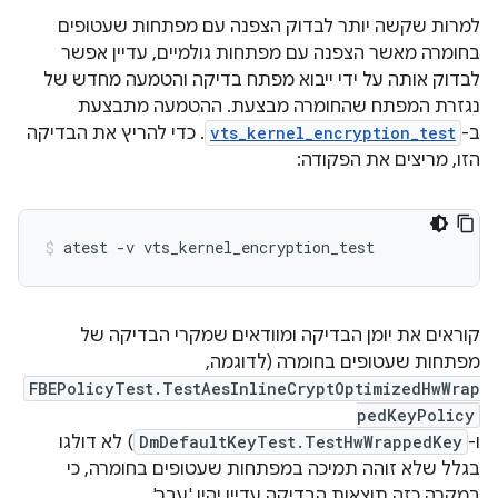
למרות שקשה יותר לבדוק הצפנה עם מפתחות שעטופים
בחומרה מאשר הצפנה עם מפתחות גולמיים, עדיין אפשר
לבדוק אותה על ידי ייבוא מפתח בדיקה והטמעה מחדש של
נגזרת המפתח שהחומרה מבצעת. ההטמעה מתבצעת
ב-
vts_kernel_encryption_test
. כדי להריץ את הבדיקה
הזו, מריצים את הפקודה:
קוראים את יומן הבדיקה ומוודאים שמקרי הבדיקה של
מפתחות שעטופים בחומרה (לדוגמה,
FBEPolicyTest.TestAesInlineCryptOptimizedHwWrap
pedKeyPolicy
ו-
DmDefaultKeyTest.TestHwWrappedKey
) לא דולגו
בגלל שלא זוהה תמיכה במפתחות שעטופים בחומרה, כי
במקרה כזה תוצאות הבדיקה עדיין יהיו 'עבר'.