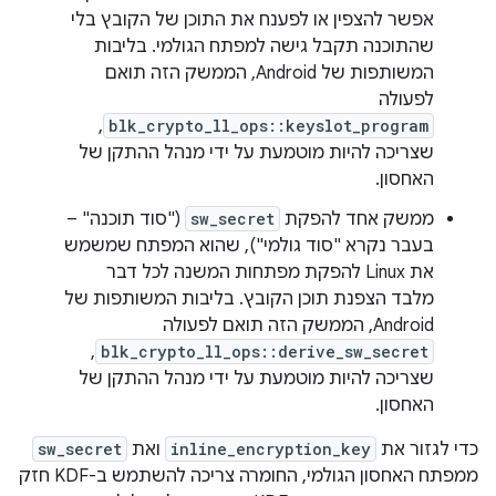
אפשר להצפין או לפענח את התוכן של הקובץ בלי
שהתוכנה תקבל גישה למפתח הגולמי. בליבות
המשותפות של Android, הממשק הזה תואם
לפעולה
,
blk_crypto_ll_ops::keyslot_program
שצריכה להיות מוטמעת על ידי מנהל ההתקן של
האחסון.
ממשק אחד להפקת
sw_secret
("סוד תוכנה" –
בעבר נקרא "סוד גולמי"), שהוא המפתח שמשמש
את Linux להפקת מפתחות המשנה לכל דבר
מלבד הצפנת תוכן הקובץ. בליבות המשותפות של
Android, הממשק הזה תואם לפעולה
,
blk_crypto_ll_ops::derive_sw_secret
שצריכה להיות מוטמעת על ידי מנהל ההתקן של
האחסון.
כדי לגזור את
inline_encryption_key
ואת
sw_secret
ממפתח האחסון הגולמי, החומרה צריכה להשתמש ב-KDF חזק