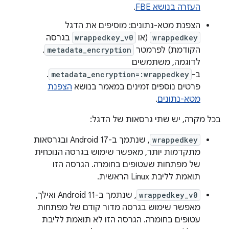
העזרה בנושא FBE
.
הצפנת מטא-נתונים: מוסיפים את הדגל
wrappedkey
(או
wrappedkey_v0
בגרסה
הקודמת) לפרמטר
metadata_encryption
.
לדוגמה, משתמשים
ב-
metadata_encryption=:wrappedkey
.
פרטים נוספים זמינים במאמר בנושא
הצפנת
מטא-נתונים
.
בכל מקרה, יש שתי גרסאות של הדגל:
wrappedkey
, שנתמך ב-Android 17 ובגרסאות
מתקדמות יותר, מאפשר שימוש בגרסה הנוכחית
של מפתחות שעטופים בחומרה. הגרסה הזו
תואמת לליבת Linux הראשית.
wrappedkey_v0
, שנתמך ב-Android 11 ואילך,
מאפשר שימוש בגרסה מדור קודם של מפתחות
עטופים בחומרה. הגרסה הזו לא תואמת לליבת