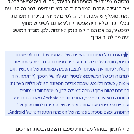
גרסה מוצפנת של המפתחות בדיסק, כדי שיהיה אפשר לבטל
את הנעילה שלהם. המפתחות הגולמיים יתאימו למטרה הזו. עם
זאת, מומלץ שהמפתחות הגולמיים לא יהיו בזיכרון המערכת
בכלל, כדי שלא יהיה אפשר לחלץ אותם לשימוש מחוץ
למכשיר, גם אם הם חולצו בזמן האתחול. לכן, מוגדר המושג
'עטיפה לטווח ארוך'.
הערה:
כל מפתחות ההצפנה של האחסון ש-Android שומרת
בדיסק מוגנים על ידי שכבת עטיפת מפתח נפרדת, שמקשרת את
היכולת לפתוח את המפתח למצב
הפעלה מאומתת
של המכשיר, וגם
לגורם הידע של המשתמש לביטול הנעילה של המסך (לדוגמה, קוד
אימות), כשזה רלוונטי. שכבת אריזת המפתח הזו לא תלויה באריזת
המפתח לטווח ארוך שצוינה למעלה. לכן, כשמפתחות שעטופים
בחומרה נמצאים בשימוש, המפתחות ש-Android מאחסנת בדיסק
עטופים פעמיים: פעם אחת בעטיפה של המפתח לטווח ארוך של
החומרה, ופעם נוספת בעטיפה של המפתח הסטנדרטי של Android.
כדי לתמוך בניהול מפתחות שעברו הצפנה בשתי הדרכים