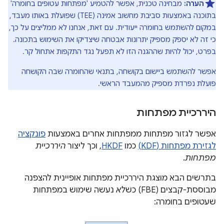
הערה:
מבחינה טכנית, אפשר להטמיע 'מפתחות עטופים בחומרה'
בתוכנה באמצעות סביבת מחשוב אמינה (TEE) שפועלת באותו מעבד,
במקום להשתמש בחומרה ייעודית. עם זאת, אנחנו לא ממליצים על כך,
כי זה לא יספק מספיק יתרונות אבטחה שיצדיקו את השימוש בתכונה.
בפרט, יכול להיות שההגנה הזו לא תפעל נגד התקפות אתחול קר.
אפשר להשתמש ביישום בקושחה, בתנאי שהחומרה שבה הקושחה
פועלת נפרדת מספיק מהמעבד הראשי.
היררכיית מפתחות
אפשר לגזור מפתחות ממפתחות אחרים באמצעות
פונקציה
לגזירת מפתחות (KDF)
כמו
HKDF
, וכך ליצור
היררכיית
מפתחות
.
בתרשים הבא מוצגת היררכיית מפתחות אופיינית להצפנה
מבוססת-קבצים (FBE) כש
לא
נעשה שימוש במפתחות
שעטופים בחומרה: