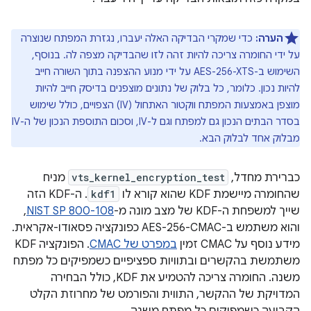
הערה:
כדי שמקרי הבדיקה האלה יעברו, נגזרת המפתח שנוצרה
על ידי החומרה צריכה להיות זהה לזו שהבדיקה מצפה לה. בנוסף,
השימוש ב-AES-256-XTS על ידי מנוע ההצפנה בתוך השורה חייב
להיות נכון. כלומר, כל בלוק של נתונים מוצפנים בדיסק חייב להיות
מוצפן באמצעות המפתח ווקטור האתחול (IV) הצפויים, כולל שימוש
בסדר הבתים הנכון גם למפתח וגם ל-IV, וסכום התוספת הנכון של ה-IV
מבלוק אחד לבלוק הבא.
כברירת מחדל,
vts_kernel_encryption_test
מניח
שהחומרה מיישמת KDF שהוא קורא לו
kdf1
. ה-KDF הזה
שייך למשפחת ה-KDF של מצב מונה מ-
NIST SP 800-108
,
והוא משתמש ב-AES-256-CMAC כפונקציה פסאודו-אקראית.
מידע נוסף על CMAC זמין
במפרט של CMAC
. הפונקציה KDF
משתמשת בהקשרים ובתוויות ספציפיים כשמפיקים כל מפתח
משנה. החומרה צריכה להטמיע את KDF, כולל הבחירה
המדויקת של ההקשר, התווית והפורמט של מחרוזת הקלט