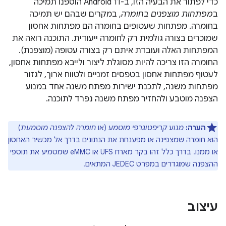
כדי לפתור את הבעיה הזו, ב-Android 11 הוספנו תמיכה
ב
מפתחות מוצפנים בחומרה
, במקרים שבהם יש תמיכה
בחומרה. מפתחות שעטופים בחומרה הם מפתחות אחסון
שמוכרים בצורה גולמית רק לחומרה ייעודית. התוכנה רואה את
המפתחות האלה ועובדת איתם רק בצורה עטופה (מוצפנת).
החומרה הזו צריכה להיות מסוגלת ליצור ולייבא מפתחות אחסון,
לעטוף מפתחות אחסון בטפסים זמניים ולטווח ארוך, לגזור
מפתחות משנה, לתכנת ישירות מפתח משנה אחד במנוע
הצפנה מוטבע ולהחזיר מפתח משנה נפרד לתוכנה.
הערה:
מנוע קריפטוגרפי מוטמע
(או
חומרה להצפנה מוטמעת
)
הוא חומרה שמצפינה או מפענחת את הנתונים בדרך אל מכשיר האחסון
או ממנו. בדרך כלל זהו בקר מארח UFS או eMMC שמטמיע את תוספי
ההצפנה שמוגדרים במפרט JEDEC המתאים.
עיצוב