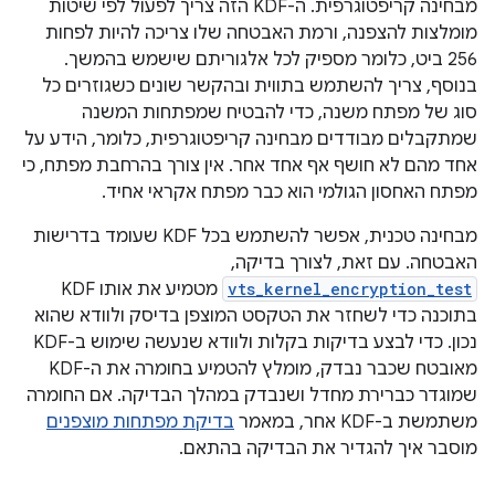
מבחינה קריפטוגרפית. ה-KDF הזה צריך לפעול לפי שיטות
מומלצות להצפנה, ורמת האבטחה שלו צריכה להיות לפחות
256 ביט, כלומר מספיק לכל אלגוריתם שישמש בהמשך.
בנוסף, צריך להשתמש בתווית ובהקשר שונים כשגוזרים כל
סוג של מפתח משנה, כדי להבטיח שמפתחות המשנה
שמתקבלים מבודדים מבחינה קריפטוגרפית, כלומר, הידע על
אחד מהם לא חושף אף אחד אחר. אין צורך בהרחבת מפתח, כי
מפתח האחסון הגולמי הוא כבר מפתח אקראי אחיד.
מבחינה טכנית, אפשר להשתמש בכל KDF שעומד בדרישות
האבטחה. עם זאת, לצורך בדיקה,
vts_kernel_encryption_test
מטמיע את אותו KDF
בתוכנה כדי לשחזר את הטקסט המוצפן בדיסק ולוודא שהוא
נכון. כדי לבצע בדיקות בקלות ולוודא שנעשה שימוש ב-KDF
מאובטח שכבר נבדק, מומלץ להטמיע בחומרה את ה-KDF
שמוגדר כברירת מחדל ושנבדק במהלך הבדיקה. אם החומרה
משתמשת ב-KDF אחר, במאמר
בדיקת מפתחות מוצפנים
מוסבר איך להגדיר את הבדיקה בהתאם.