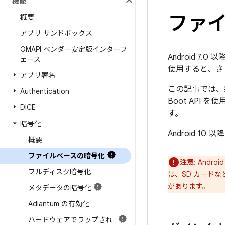
機能
ファ
概要
アプリ サンドボックス
OMAPI ベンダー安定版インターフ
Android 
ェース
使用すると、さ
アプリ署名
この記事では、
Authentication
Boot AP
DICE
す。
暗号化
Android 
概要
ファイルベースの暗号化
注意
: Andro
フルディスク暗号化
は、SD カードなど
があります。
メタデータの暗号化
Adiantum の有効化
ハードウェアでラップされ