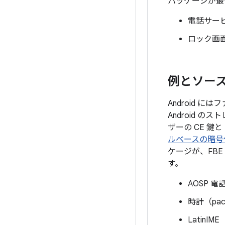
パッケージが最
電話サー
ロック画
例とソー
Android 
Android 
ザーの CE 鍵
ルベースの暗号
ケージが、FB
す。
AOSP 電話
時計（pack
LatinIME