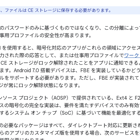
り、ファイルは CE ストレージに保存する必要があります。
のパスワードのみに基づくものではなくなり、この分離によっ
事用プロファイルの安全性が高まります。
oot API を使用すると、暗号化対応のアプリがこれらの領域にア
力された際の応答として、または仕事用プロファイルで
ワーク
 CE ストレージがロック解除されたことをアプリに通知でき
ます。
Android 7.0 搭載デバイスは、FBE を実装しているか
ルをサポートする必要があります。ただし、FBE が実装されて
レージが常にロック解除状態になります。
ープンソース プロジェクト（AOSP）で提供されている、Ext4 と 
スの暗号化の完全な実装は、要件を満たすデバイスでのみ有効で
するシステム オン チップ（SoC）に基づいて機能を最適化す
対応の必要なパッケージはすべて、ダイレクトブート対応に更新
らのアプリのカスタマイズ版を使用する場合、次のサービスを