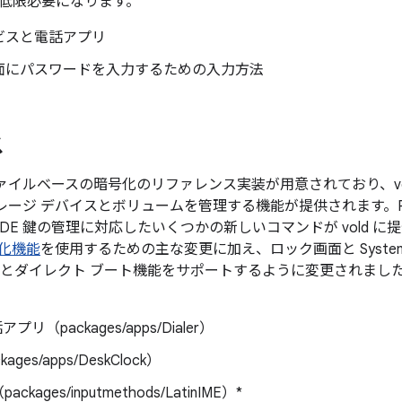
低限必要になります。
ビスと電話アプリ
面にパスワードを入力するための入力方法
ス
にはファイルベースの暗号化のリファレンス実装が用意されており、vo
のストレージ デバイスとボリュームを管理する機能が提供されます。
と DE 鍵の管理に対応したいくつかの新しいコマンドが vold に
化機能
を使用するための主な変更に加え、ロック画面と System
E とダイレクト ブート機能をサポートするように変更されまし
アプリ（packages/apps/Dialer）
ages/apps/DeskClock）
（packages/inputmethods/LatinIME）*