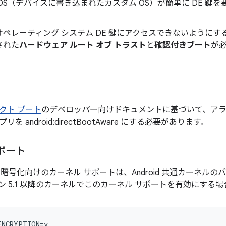
OS（デバイスに書き込まれたカスタム OS）が簡単に DE 鍵
。
ペレーティング システム DE 鍵にアクセスできないようにするには
された
ハードウェア ルート オブ トラスト
と
確認付きブート
が
クト ブート
のデベロッパー向けドキュメントに基づいて、ア
を android:directBootAware にする必要があります。
ポート
FS の暗号化向けのカーネル サポートは、Android 共通カーネルの
ン 5.1 以降のカーネルでこのカーネル サポートを有効にする