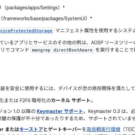
ackages/apps/Settings）*
（frameworks/base/packages/SystemUI）*
viceProtectedStorage
マニフェスト属性を使用するシステ
ているアプリとサービスのその他の例は、AOSP ソースツリ
トリでコマンド
mangrep directBootAware
を実行することで
OSP 実装を安全に使用するには、デバイスが次の依存関係を満た
号化または F2FS 暗号化の
カーネル サポート
。
ジョン 1.0 以降の
Keymaster サポート
。Keymaster 0.
号鍵の保護が不十分であったりするため、サポートされていま
ter または
キーストア
とゲートキーパー
を
高信頼実行環境
（TE