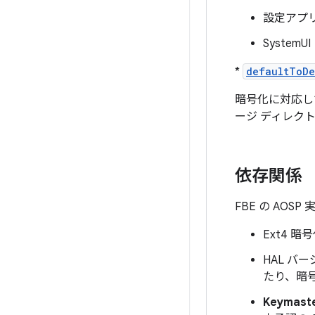
設定アプリ（p
SystemUI
*
defaultToDe
暗号化に対応し
ージ ディレク
依存関係
FBE の A
Ext4 暗
HAL バー
たり、暗
Keymas