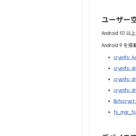
ユーザー
Android 1
Android 
cryptfs
cryptf
cryptf
cryptf
libfscr
fs_mgr_