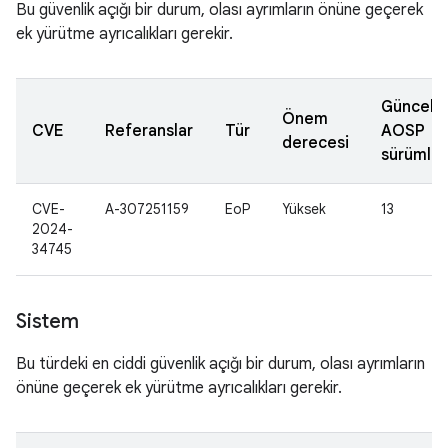
Bu güvenlik açığı bir durum, olası ayrımların önüne geçerek
ek yürütme ayrıcalıkları gerekir.
Güncell
Önem
CVE
Referanslar
Tür
AOSP
derecesi
sürümler
CVE-
A-307251159
EoP
Yüksek
13
2024-
34745
Sistem
Bu türdeki en ciddi güvenlik açığı bir durum, olası ayrımların
önüne geçerek ek yürütme ayrıcalıkları gerekir.