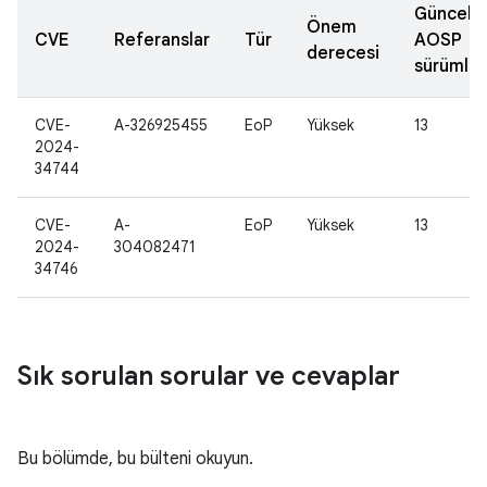
Güncell
Önem
CVE
Referanslar
Tür
AOSP
derecesi
sürümler
CVE-
A-326925455
EoP
Yüksek
13
2024-
34744
CVE-
A-
EoP
Yüksek
13
2024-
304082471
34746
Sık sorulan sorular ve cevaplar
Bu bölümde, bu bülteni okuyun.