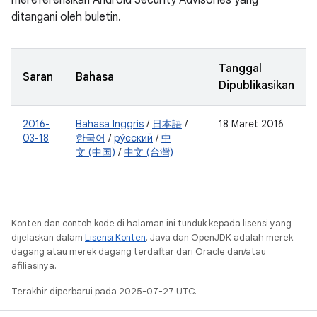
mereferensikan Android Security Advisories yang
ditangani oleh buletin.
Tanggal
Saran
Bahasa
Dipublikasikan
2016-
Bahasa Inggris
/
日本語
/
18 Maret 2016
03-18
한국어
/
ру́сский
/
中
文 (中国)
/
中文 (台灣)
Konten dan contoh kode di halaman ini tunduk kepada lisensi yang
dijelaskan dalam
Lisensi Konten
. Java dan OpenJDK adalah merek
dagang atau merek dagang terdaftar dari Oracle dan/atau
afiliasinya.
Terakhir diperbarui pada 2025-07-27 UTC.