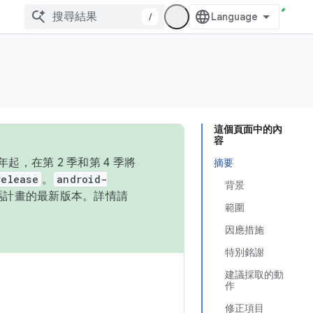
/
這個頁面中的內
容
，在第 2 季和第 4 季將
摘要
release
。
android-
背景
始碼計畫的最新版本。詳情請
範圍
因應措施
特別銘謝
建議採取的動
作
修正項目