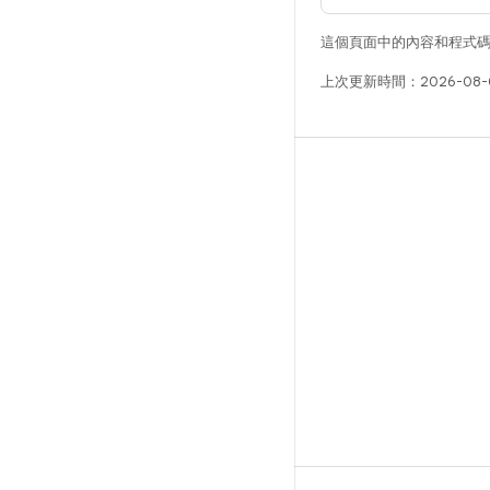
這個頁面中的內容和程式
上次更新時間：2026-08-
版本
Android 程式庫
相關規定
下載程式碼
預覽二進位檔
原廠映像檔
驅動程式二進位檔
GitHub