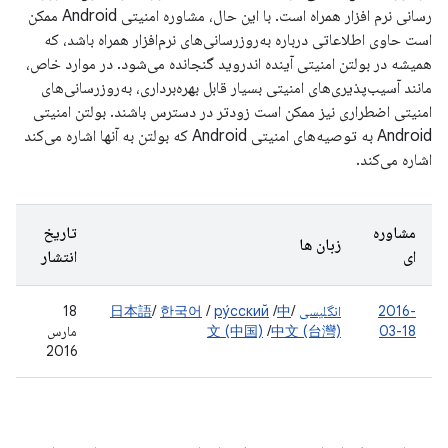
رسانی نرم افزار همراه است. با این حال، مشاوره امنیتی Android ممکن
است حاوی اطلاعاتی درباره به‌روزرسانی‌های نرم‌افزار همراه باشد، که
همیشه در بولتن امنیتی آینده اندروید گنجانده می‌شود. در موارد خاص،
مانند آسیب‌پذیری‌های امنیتی بسیار قابل بهره‌برداری، به‌روزرسانی‌های
امنیتی اضطراری نیز ممکن است زودتر در دسترس باشند. بولتن امنیتی
Android به توصیه‌های امنیتی Android که بولتن به آنها اشاره می‌کند
اشاره می‌کند.
مشاوره
تاریخ
زبان ها
ای
انتشار
2016-
انگلیسی
/
中
/
ру́сский
/
한국어
/
日本語
18
03-18
中文 (台灣)
/
文 (中国)
مارس
2016